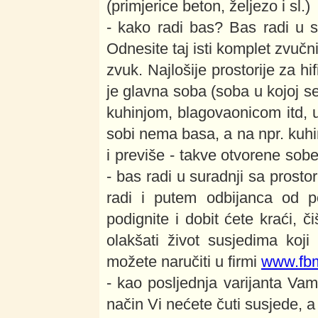
(primjerice beton, željezo i sl.)
- kako radi bas? Bas radi u su
Odnesite taj isti komplet zvučn
zvuk. Najlošije prostorije za h
je glavna soba (soba u kojoj s
kuhinjom, blagovaonicom itd, u
sobi nema basa, a na npr. kuhi
i previše - takve otvorene sobe
- bas radi u suradnji sa prostor
radi i putem odbijanca od 
podignite i dobit ćete kraći, č
olakšati život susjedima koj
možete naručiti u firmi
www.fbm
- kao posljednja varijanta Vam
način Vi nećete čuti susjede, a