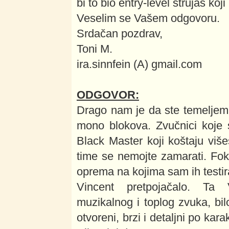
bi to bio entry-level strujaš koji
Veselim se Vašem odgovoru.
Srdačan pozdrav,
Toni M.
ira.sinnfein (A) gmail.com
ODGOVOR:
Drago nam je da ste temeljem n
mono blokova. Zvučnici koje 
Black Master koji koštaju više
time se nemojte zamarati. Fok
oprema na kojima sam ih testir
Vincent pretpojačalo. Ta 
muzikalnog i toplog zvuka, bilo
otvoreni, brzi i detaljni po kara