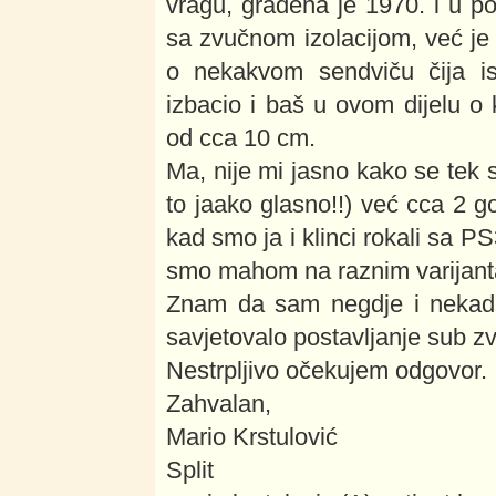
vragu, građena je 1970. i u po
sa zvučnom izolacijom, već je t
o nekakvom sendviču čija isp
izbacio i baš u ovom dijelu o
od cca 10 cm.
Ma, nije mi jasno kako se tek s
to jaako glasno!!) već cca 2 go
kad smo ja i klinci rokali sa P
smo mahom na raznim varijant
Znam da sam negdje i nekad 
savjetovalo postavljanje sub z
Nestrpljivo očekujem odgovor.
Zahvalan,
Mario Krstulović
Split