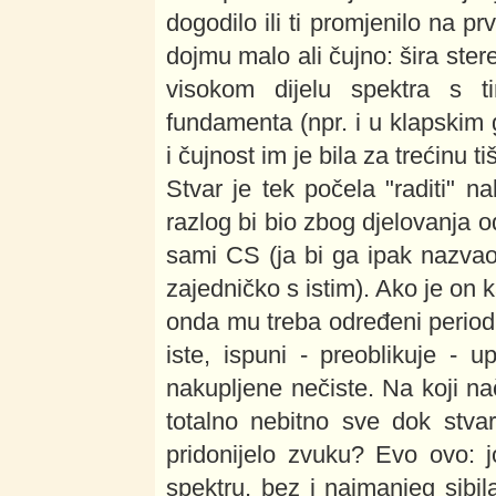
dogodilo ili ti promjenilo na p
dojmu malo ali čujno: šira ster
visokom dijelu spektra s 
fundamenta (npr. i u klapskim
i čujnost im je bila za trećinu ti
Stvar je tek počela "raditi" n
razlog bi bio zbog djelovanja o
sami CS (ja bi ga ipak nazvao p
zajedničko s istim). Ako je on 
onda mu treba određeni period da
iste, ispuni - preoblikuje - 
nakupljene nečiste. Na koji nač
totalno nebitno sve dok stvar
pridonijelo zvuku? Evo ovo: j
spektru, bez i najmanjeg sibil