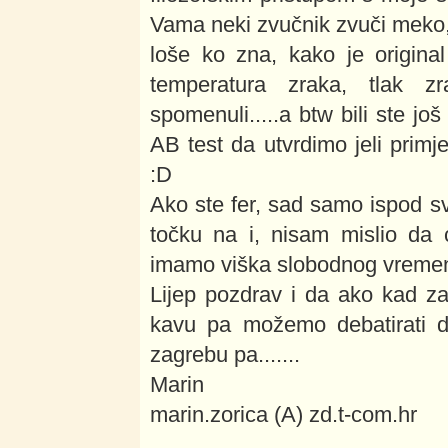
Vama neki zvučnik zvuči meko,
loše ko zna, kako je original
temperatura zraka, tlak z
spomenuli.....a btw bili ste jo
AB test da utvrdimo jeli primj
:D
Ako ste fer, sad samo ispod 
točku na i, nisam mislio da 
imamo viška slobodnog vremen
Lijep pozdrav i da ako kad z
kavu pa možemo debatirati do
zagrebu pa.......
Marin
marin.zorica (A) zd.t-com.hr