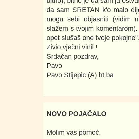
bitno), bitno je da sam ja ostva
da sam SRETAN k'o malo dije
mogu sebi objasniti (vidim n
slažem s tvojim komentarom). 
opet slušaš one tvoje pokojne".
Zivio vječni vinil !
Srdačan pozdrav,
Pavo
Pavo.Stijepic (A) ht.ba
NOVO POJAČALO
Molim vas pomoć.