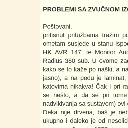
PROBLEMI SA ZVUČNOM I
Poštovani,
pritisnut pritužbama tražim 
ometam susjede u stanu ispo
HK AVR 147, te Monitor Aud
Radius 360 sub. U ovome zadn
kako se to kaže po naški, a na
jasno), a na podu je laminat,
katovima nikakva! Čak i pri 
se nešto, a da se pri tome
nadvikivanja sa sustavom) ovi 
Deka nije drvena, baš je ne
ukupno i daleko je od nesolidn