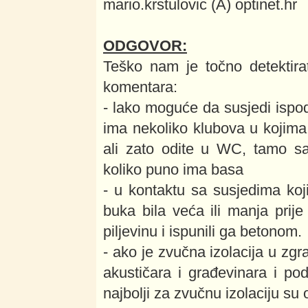
mario.krstulovic (A) optinet.hr
ODGOVOR:
Teško nam je točno detektirat
komentara:
- lako moguće da susjedi ispo
ima nekoliko klubova u kojima
ali zato odite u WC, tamo s
koliko puno ima basa
- u kontaktu sa susjedima koji
buka bila veća ili manja prije 
piljevinu i ispunili ga betonom.
- ako je zvučna izolacija u zgr
akustičara i građevinara i pode
najbolji za zvučnu izolaciju su o