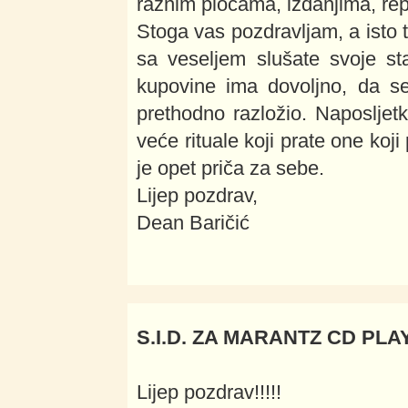
raznim pločama, izdanjima, rep
Stoga vas pozdravljam, a isto t
sa veseljem slušate svoje st
kupovine ima dovoljno, da s
prethodno razložio. Naposljet
veće rituale koji prate one koji
je opet priča za sebe.
Lijep pozdrav,
Dean Baričić
S.I.D. ZA MARANTZ CD PLA
Lijep pozdrav!!!!!