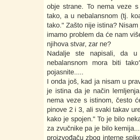
obje strane. To nema veze s 
tako, a u nebalansnom (tj. ko
tako." Zašto nije istina? Nisa
imamo problem da će nam više u
njihova stvar, zar ne?
Nadalje ste napisali, da 
nebalansnom mora biti tako
pojasnite.....
I onda još, kad ja nisam u pr
je istina da je način lemljenja
nema veze s istinom, često će
pinove 2 i 3, ali svaki takav u
kako je spojen." To je bilo nek
za zvučnike pa je bilo kemija.
proizvođaču zbog interne spike