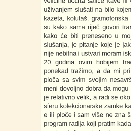
veličine tlocrta šalice kave 
uživanjem slušati na bilo kojem
kazeta, kolutaš, gramofonska 
su kako sama riječ govori tran
kako će biti preneseno u moj
slušanja, je pitanje koje je ja
nije nebitna i ustvari moram is
20 godina ovim hobijem tra
ponekad tražimo, a da mi pri
ploča sa svim svojim nesavrš
meni dovoljno dobra da mogu sa
je relativno velik, a radi se 
sferu kolekcionarske zamke k
e ili ploče i sam više ne zna 
program radija koji pratim kada