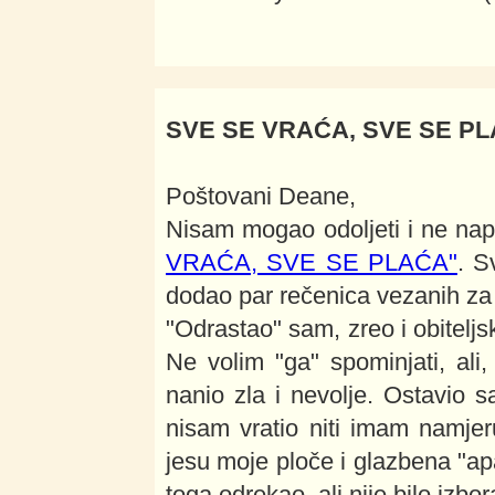
SVE SE VRAĆA, SVE SE P
Poštovani Deane,
Nisam mogao odoljeti i ne nap
VRAĆA, SVE SE PLAĆA"
. S
dodao par rečenica vezanih za 
"Odrastao" sam, zreo i obiteljs
Ne volim "ga" spominjati, ali,
nanio zla i nevolje. Ostavio 
nisam vratio niti imam namjer
jesu moje ploče i glazbena "a
toga odrekao, ali nije bilo izbora,