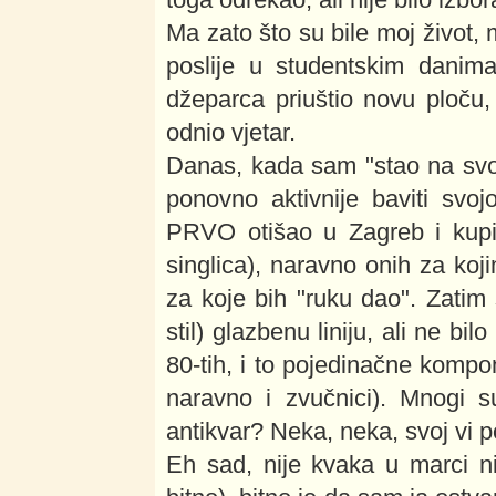
Ma zato što su bile moj život
poslije u studentskim dani
džeparca priuštio novu ploču
odnio vjetar.
Danas, kada sam "stao na svo
ponovno aktivnije baviti svo
PRVO otišao u Zagreb i kupio
singlica), naravno onih za koji
za koje bih "ruku dao". Zatim
stil) glazbenu liniju, ali ne b
80-tih, i to pojedinačne kompo
naravno i zvučnici). Mnogi s
antikvar? Neka, neka, svoj vi 
Eh sad, nije kvaka u marci n