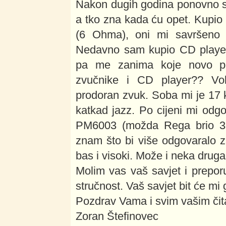
Nakon dugih godina ponovno sa
a tko zna kada ću opet. Kupio
(6 Ohma), oni mi savršeno 
Nedavno sam kupio CD player
pa me zanima koje novo po
zvučnike i CD player?? Vol
prodoran zvuk. Soba mi je 17 k
katkad jazz. Po cijeni mi o
PM6003 (možda Rega brio 3, 
znam što bi više odgovaralo 
bas i visoki. Može i neka dru
Molim vas vaš savjet i preporu
stručnost. Vaš savjet bit će mi g
Pozdrav Vama i svim vašim čita
Zoran Štefinovec