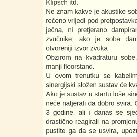
Klipsch itd.
Ne znam kakve je akustike soba 
rečeno vrijedi pod pretpostavk
ječna, ni pretjerano dampira
zvučnike; ako je soba damp
otvoreniji izvor zvuka
Obzirom na kvadraturu sobe, 
manji floorstand.
U ovom trenutku se kabelim
sinergijski složen sustav će kva
Ako je sustav u startu loše sin
neće natjerati da dobro svira. 
3 godine, ali i danas se sj
drastično reagirali na promjenu
pustite ga da se usvira, upoz