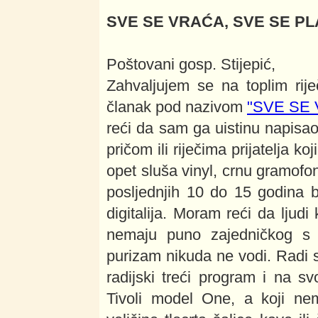
SVE SE VRAĆA, SVE SE PL
Poštovani gosp. Stijepić,
Zahvaljujem se na toplim rije
članak pod nazivom
"SVE SE
reći da sam ga uistinu napis
pričom ili riječima prijatelja k
opet sluša vinyl, crnu gramofon
posljednjih 10 do 15 godina bil
digitalija. Moram reći da ljudi 
nemaju puno zajedničkog s m
purizam nikuda ne vodi. Radi 
radijski treći program i na 
Tivoli model One, a koji ne