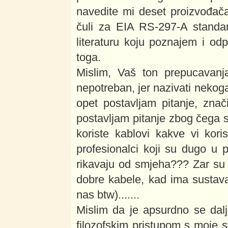
navedite mi deset proizvođača k
čuli za EIA RS-297-A standard
literaturu koju poznajem i odpr
toga.
Mislim, Vaš ton prepucavanj
nepotreban, jer nazivati nekog
opet postavljam pitanje, znač
postavljam pitanje zbog čega 
koriste kablovi kakve vi kori
profesionalci koji su dugo 
rikavaju od smjeha??? Zar su sv
dobre kabele, kad ima sustava 
nas btw).......
Mislim da je apsurdno se dal
filozofskim pristupom s moje s