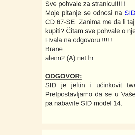
Sve pohvale za stranicu!!!!!!
Moje pitanje se odnosi na
SID
CD 67-SE. Zanima me da li taj S
kupiti? Čitam sve pohvale o nj
Hvala na odgovoru!!!!!!!
Brane
alenn2 (A) net.hr
ODGOVOR:
SID je jeftin i učinkovit tw
Pretpostavljamo da se u Vaše
pa nabavite SID model 14.