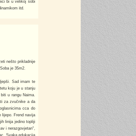
ci bi u velikoj sobi
dinamikom itd.
ti nešto prikladnije
 Soba je 35m2.
ljepši. Sad imam te
tu koju je u stanju
e biti u rangu Naima.
ti za zvučnike a da
 oglasnicima cca do
lijepo. Frend navija
 linija jedino topliji
av i nerazgovjetan",
lac. Svaka edukacija