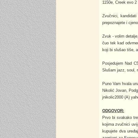
1150e, Creek evo 2 
Zvučnici, kandidat
prepoznajete i cjeno
Zvuk - volim detalje
čuo tek kad odvrne
koji bi slušao tiše,
Posjedujem Nad C54
Slušam jazz, soul, r
Puno Vam hvala unap
Nikolić Jovan, Podg
jnikolic2000 (A) ya
ODGOVOR:
Prvo bi svakako tre
kojima zvučnici uvi
kupujete dva uređa
zagrijani za Exposu