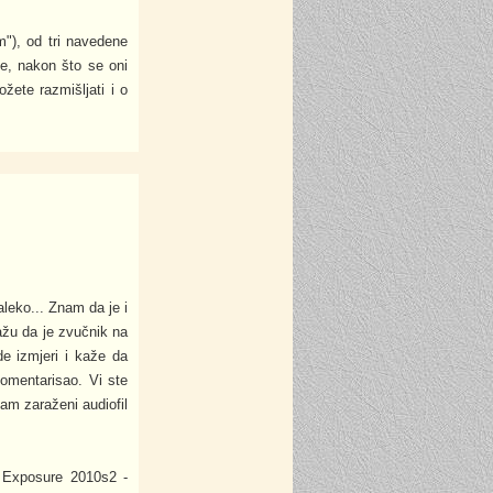
m"), od tri navedene
e, nakon što se oni
žete razmišljati i o
leko... Znam da je i
ažu da je zvučnik na
e izmjeri i kaže da
omentarisao. Vi ste
am zaraženi audiofil
, Exposure 2010s2 -