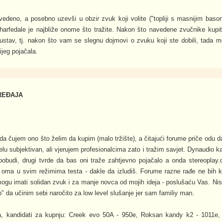
deno, a posebno uzevši u obzir zvuk koji volite ("topliji s masnijim baso
arfedale je najbliže onome što tražite. Nakon što navedene zvučnike kupit
sustav, tj. nakon što vam se slegnu dojmovi o zvuku koji ste dobili, tada mo
ijeg pojačala.
REĐAJA
čujem ono što želim da kupim (malo tržište), a čitajući forume priče odu da
elu subjektivan, ali vjerujem profesionalcima zato i tražim savjet. Dynaudio k
obudi, drugi tvrde da bas oni traže zahtjevno pojačalo a onda stereoplay.d
 oma u svim režimima testa - dakle da izludiš. Forume razne rađe ne bih k
ogu imati solidan zvuk i za manje novca od mojih ideja - poslušaću Vas. Nis
o" da učinim sebi naročito za low level slušanje jer sam familiy man.
la, kandidati za kupnju: Creek evo 50A - 950e, Roksan kandy k2 - 1011e