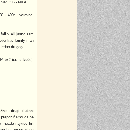
 Nad 356 - 600e.
00 - 400e. Naravno,
falilo. Ali jasno sam
sebe kao family man
u jedan drugoga.
A bx2 idu iz kuće).
žive i drugi ukućani
ek preporučamo da ne
 možda najviše bili
kao i da se na njega