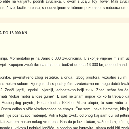
 idite na varijantu podnih zvučnika, u ovom slučaju Toy Tower. Mali zvučni
 i mršavo, kratko u basu, s nedovoljnom veličinom pozornice, s reduciranom 
 DO 13.000 KN
iniju. Momentalno je na Jamo c 803 zvučnicima. U skorije vrijeme mislim uze
vjet. Kupujem zvučnike na stalcima, budžet do cca 13.000 kn, second hand.
učnike, prvenstveno zbog estetike, a onda i zbog prostora, vizualno su mi 
s nekim subom. Vjerujem da s postojećim zvučnicima ne mogu dobiti kvalite
i2. Znači ljepši, ugodniji, vjerniji, jednostavno bolji zvuk. Znači nešto što ć
 imati "dobar motor a loše gume". E sad ne znam uopće koliko bi trebalo da
 Audioepilog peyote, Focal electra 1008be, Micro utopia, to sam vidio u
Opera callas s više visokotonaca na ebayu. Čuo sam i neke Harbethe, bilo je 
end nije poznavaoc materije). Volim topliji zvuk, od onog kaj sam ćul od jeftinijih
tali zamorni nakon nekog vremena. Bas da je brz i točan, važno da nije "mulj
 negde u krivom i pobrkal lončiće, slobodno me ispravite, nisam neki hifi zna