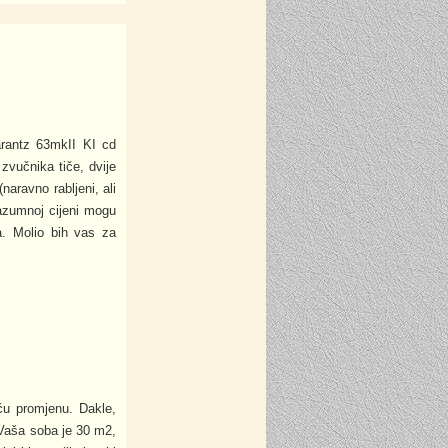
rantz 63mkII KI cd
zvučnika tiče, dvije
naravno rabljeni, ali
razumnoj cijeni mogu
. Molio bih vas za
ću promjenu. Dakle,
 Vaša soba je 30 m2,