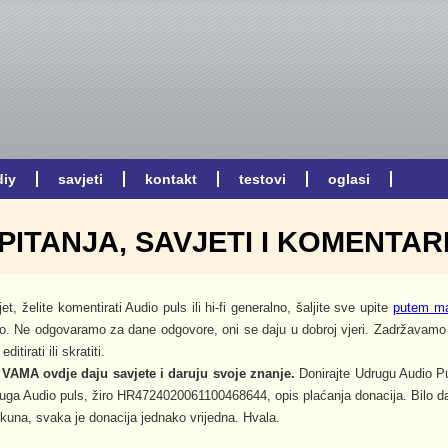
PITANJA, SAVJETI I KOMENTAR
jet, želite komentirati Audio puls ili hi-fi generalno, šaljite sve upite
putem ma
o. Ne odgovaramo za dane odgovore, oni se daju u dobroj vjeri. Zadržavamo 
itirati ili skratiti.
 VAMA ovdje daju savjete i daruju svoje znanje.
Donirajte Udrugu Audio Pu
druga Audio puls, žiro HR4724020061100468644, opis plaćanja donacija. Bilo da 
 kuna, svaka je donacija jednako vrijedna. Hvala.