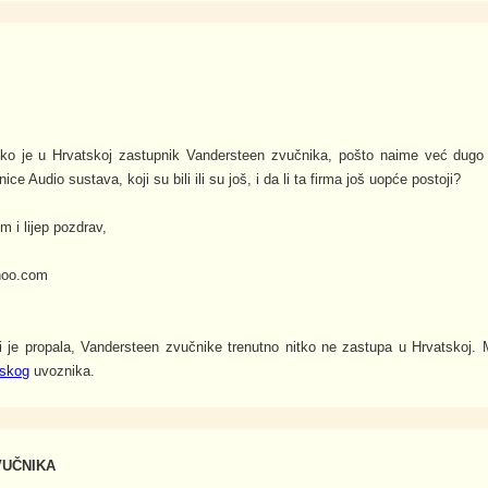
tko je u Hrvatskoj zastupnik Vandersteen zvučnika, pošto naime već dug
ice Audio sustava, koji su bili ili su još, i da li ta firma još uopće postoji?
m i lijep pozdrav,
ahoo.com
 je propala, Vandersteen zvučnike trenutno nitko ne zastupa u Hrvatskoj. 
skog
uvoznika.
VUČNIKA