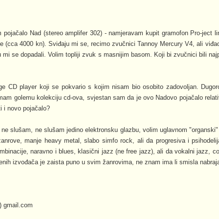
pojačalo Nad (stereo amplifer 302) - namjeravam kupit gramofon Pro-ject line
 (cca 4000 kn). Sviđaju mi se, recimo zvučnici Tannoy Mercury V4, ali viđ
u mi se dopadali. Volim topliji zvuk s masnijim basom. Koji bi zvučnici bili naj
 CD player koji se pokvario s kojim nisam bio osobito zadovoljan. Dugor
imam golemu kolekciju cd-ova, svjestan sam da je ovo Nadovo pojačalo relat
ti i novo pojačalo?
o ne slušam, ne slušam jedino elektronsku glazbu, volim uglavnom "organski
anrove, manje heavy metal, slabo simfo rock, ali da progresiva i psihodelija
inacije, naravno i blues, klasični jazz (ne free jazz), ali da vokalni jazz, co
jenih izvođača je zaista puno u svim žanrovima, ne znam ima li smisla nabraja
) gmail.com