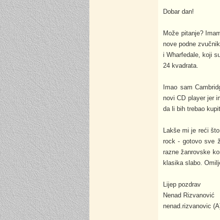
Dobar dan!
Može pitanje? Imam 
nove podne zvučnike
i Wharfedale, koji s
24 kvadrata.
Imao sam Cambridge
novi CD player jer 
da li bih trebao kupi
Lakše mi je reći št
rock - gotovo sve ž
razne žanrovske komb
klasika slabo. Omil
Lijep pozdrav
Nenad Rizvanović
nenad.rizvanovic (A