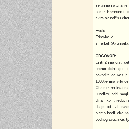
se prima na znanje.
nekim Karanom i to 
svira akustičnu gita
Hvala.
Zdravko M.
zmarkuli (A) gmail.
ODGOVOR:
Uniti 2 ima čist, de
prema detaljnijem i
navodite da vas je 
1008be ima vrlo de
Obzirom na kvadratu
u velikoj sobi mogl
dinamikom, reducira
da je, od svih nave
bismo bacili oko na
podnog zvučnika, tj