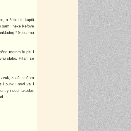
, a želio bih kupiti
ao sam i neke Kefove
prikladniji? Soba ima
očno moram kupiti i
ivno slabo. Pitam se
" zvuk, znači slušam
 i punk i novi val i
untry i soul također,
ti.