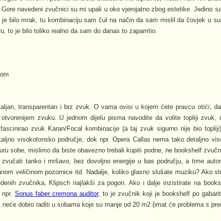
 Gore navedeni zvučnici su mi upali u oko vjerojatno zbog estetike. Jedino s
je bilo mrak, tu kombinaciju sam čul na način da sam mislil da čovjek u su
ru, to je bilo toliko realno da sam do danas to zapamtio.
com
taljan, transparentan i brz zvuk. O vama ovisi u kojem ćete pravcu otići, da 
 otvorenijem zvuku. U jednom dijelu pisma navodite da volite topliji zvuk,
fascinirao zvuk Karan/Focal kombinacije (a taj zvuk sigurno nije bio topliji)
taljno visokotonsko područje, dok npr. Opera Callas nema tako detaljno vis
ru sobe, mislimo da biste obavezno trebali kupiti podne, ne bookshelf zvučni
i zvučati tanko i mršavo, bez dovoljno energije u bas području, a time auto
nom veličinom pozornice itd. Nadalje, koliko glasno slušate muziku? Ako sl
denih zvučnika, Klipsch najlakši za pogon. Ako i dalje inzistirate na book
 npr.
Sonus faber cremona auditor
, to je zvučnik koji je bookshelf po gabari
. neće dobro raditi u sobama koje su manje od 20 m2 (imat će problema s pr