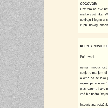
ODGOVOR:
Obzirom na sve nave
marke zvučnika, Wh
usviraju i legnu u 
kupnji novog, snažn
KUPNJA NOVIH U
Poštovani,
nemam mogućnost da 
savjet u manjem dij
4 oma da se lako p
najmanje rade na 4
glas razuma i ako m
već bih nešto "trajn
Integrisana pojača