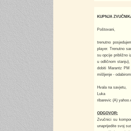
KUPNJA ZVUČNIK
Poštovani,
trenutno posjeduj
player. Trenutno sa
su opcije približno 
u odličnom stanju),
dobiti Marantz PM
mišljenje - odabiro
Hvala na savjetu,
Luka
ribarevic (A) yahoo
ODGOVOR:
Zvučnici su kompon
unaprijedite svoj s