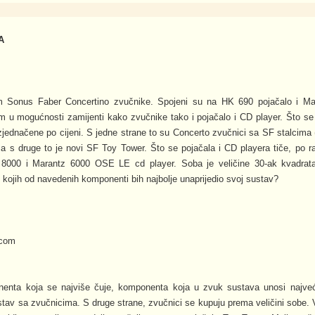
A
em Sonus Faber Concertino zvučnike. Spojeni su na HK 690 pojačalo i Ma
m u mogućnosti zamijenti kako zvučnike tako i pojačalo i CD player. Što se 
izjednačene po cijeni. S jedne strane to su Concerto zvučnici sa SF stalcima (
 a s druge to je novi SF Toy Tower. Što se pojačala i CD playera tiče, po 
 8000 i Marantz 6000 OSE LE cd player. Soba je veličine 30-ak kvadrata
m kojih od navedenih komponenti bih najbolje unaprijedio svoj sustav?
.com
enta koja se najviše čuje, komponenta koja u zvuk sustava unosi najve
ustav sa zvučnicima. S druge strane, zvučnici se kupuju prema veličini sobe.