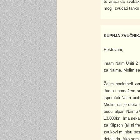
to znači da svakako
mogli zvučati tanko
KUPNJA ZVUČNIKA
Poštovani,
imam Naim Uniti 2 l
za Naima. Molim sa
Želim bookshelf zv
Jamo i pomažem se 
isporučiti Naim unit
Mislim da je šteta
budu alpari Naimu?
13.000kn. Ima neka 
za Klipsch (ali ni fr
zvukovi mi nisu pos
detalji da. Ako sam