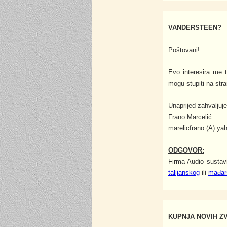
VANDERSTEEN?
Poštovani!
Evo interesira me 
mogu stupiti na stran
Unaprijed zahvaljuje
Frano Marcelić
marelicfrano (A) y
ODGOVOR:
Firma Audio sustavi
talijanskog
ili
mađar
KUPNJA NOVIH Z