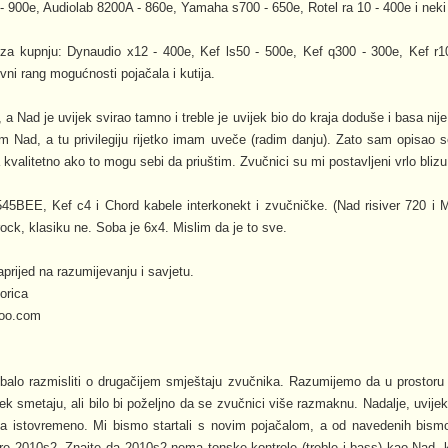
- 900e, Audiolab 8200A - 860e, Yamaha s700 - 650e, Rotel ra 10 - 400e i neki
i za kupnju: Dynaudio x12 - 400e, Kef ls50 - 500e, Kef q300 - 300e, Kef r1
vni rang mogućnosti pojačala i kutija.
, a Nad je uvijek svirao tamno i treble je uvijek bio do kraja doduše i basa nije 
m Nad, a tu privilegiju rijetko imam uveče (radim danju). Zato sam opisao 
 a kvalitetno ako to mogu sebi da priuštim. Zvučnici su mi postavljeni vrlo bliz
5BEE, Kef c4 i Chord kabele interkonekt i zvučničke. (Nad risiver 720 i M
ock, klasiku ne. Soba je 6x4. Mislim da je to sve.
rijed na razumijevanju i savjetu.
orica
hoo.com
balo razmisliti o drugačijem smještaju zvučnika. Razumijemo da u prostoru 
jek smetaju, ali bilo bi poželjno da se zvučnici više razmaknu. Nadalje, uvij
ja istovremeno. Mi bismo startali s novim pojačalom, a od navedenih bismo
re 2010s2. Znajte da 2010s2 nema tonske kontrole (treble i bass) kao Nad, 