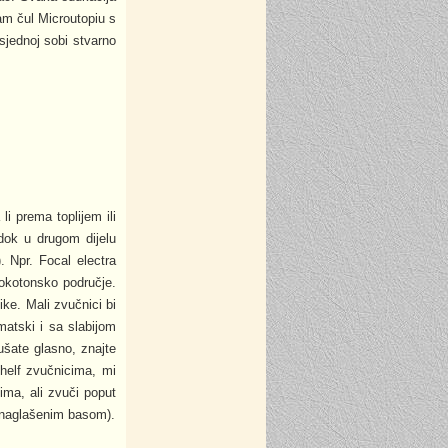
am čul Microutopiu s
sjednoj sobi stvarno
li prema toplijem ili
 dok u drugom dijelu
. Npr. Focal electra
okotonsko područje.
ke. Mali zvučnici bi
matski i sa slabijom
ušate glasno, znajte
shelf zvučnicima, mi
tima, ali zvuči poput
enaglašenim basom).