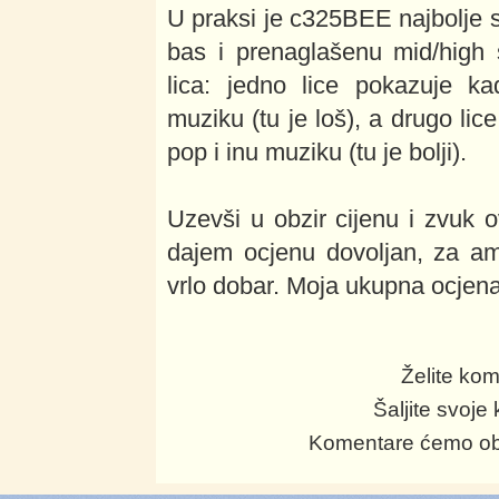
U praksi je c325BEE najbolje sp
bas i prenaglašenu mid/high
lica: jedno lice pokazuje ka
muziku (tu je loš), a drugo lic
pop i inu muziku (tu je bolji).
Uzevši u obzir cijenu i zvuk 
dajem ocjenu dovoljan, za am
vrlo dobar. Moja ukupna ocjen
Želite kom
Šaljite svoj
Komentare ćemo obja