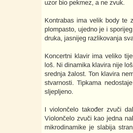
uzor bio pekmez, a ne zvuk.
Kontrabas ima velik body te 
plompasto, ujedno je i sporijeg 
druka, jasnijeg razlikovanja sva
Koncertni klavir ima veliko tij
loš. Ni dinamika klavira nije loš
srednja žalost. Ton klavira ne
stvarnosti. Tipkama nedostaje
sljepljeno.
I violončelo također zvuči da
Violončelo zvuči kao jedna nak
mikrodinamike je slabija str