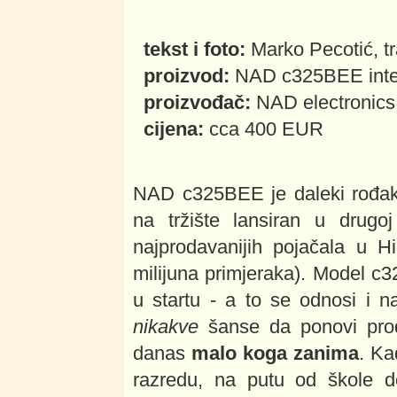
tekst i foto:
Marko Pecotić, t
proizvod:
NAD c325BEE integ
proizvođač:
NAD electronic
cijena:
cca 400 EUR
NAD c325BEE je daleki rođak
na tržište lansiran u drugoj
najprodavanijih pojačala u H
milijuna primjeraka). Model c3
u startu - a to se odnosi i n
nikakve
šanse da ponovi proda
danas
malo koga zanima
. Ka
razredu, na putu od škole 