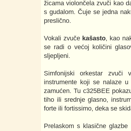
žicama violončela zvuči kao d
s gudalom. Čuje se jedna naku
preslično.
Vokali zvuče
kašasto
, kao na
se radi o većoj količini glaso
sljepljeni.
Simfonijski orkestar zvuči
instrumente koji se nalaze u
zamućen. Tu c325BEE pokazuje
tiho ili srednje glasno, inst
forte ili fortissimo, deka se ski
Prelaskom s klasične glazbe 