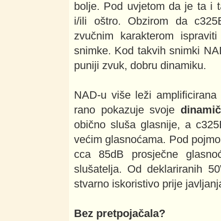
bolje. Pod uvjetom da je ta i 
i/ili oštro. Obzirom da c325
zvučnim karakterom ispraviti 
snimke. Kod takvih snimki NAD 
puniji zvuk, dobru dinamiku.
NAD-u više leži amplificiran
rano pokazuje svoje
dinamič
obično sluša glasnije, a c325
većim glasnoćama. Pod pojmom
cca 85dB prosječne glasno
slušatelja. Od deklariranih 5
stvarno iskoristivo prije javljan
Bez pretpojačala?