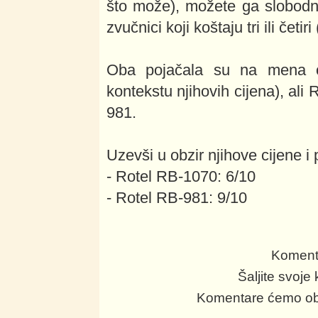
što može), možete ga slobodn
zvučnici koji koštaju tri ili četiri
Oba pojačala su na mena os
kontekstu njihovih cijena), al
981.
Uzevši u obzir njihove cijene i
- Rotel RB-1070: 6/10
- Rotel RB-981: 9/10
Komenti
Šaljite svoj
Komentare ćemo obja