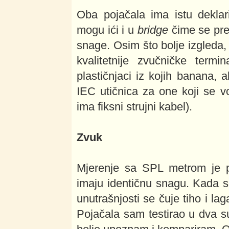
Oba pojačala ima istu dekl
mogu ići i u
bridge
čime se pre
snage. Osim što bolje izgleda, 
kvalitetnije zvučničke term
plastičnjaci iz kojih banana, a
IEC utičnica za one koji se v
ima fiksni strujni kabel).
Zvuk
Mjerenje sa SPL metrom je p
imaju identičnu snagu. Kada s
unutrašnjosti se čuje tiho i la
Pojačala sam testirao u dva su