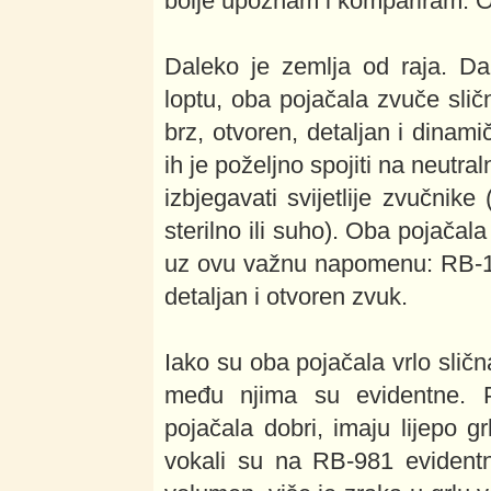
bolje upoznam i kompariram. O
Daleko je zemlja od raja. D
loptu, oba pojačala zvuče sličn
brz, otvoren, detaljan i dinami
ih je poželjno spojiti na neutral
izbjegavati svijetlije zvučnik
sterilno ili suho). Oba pojačala
uz ovu važnu napomenu: RB-10
detaljan i otvoren zvuk.
Iako su oba pojačala vrlo slič
među njima su evidentne. P
pojačala dobri, imaju lijepo g
vokali su na RB-981 evidentno b