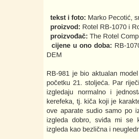
tekst i foto:
Marko Pecotić, s
proizvod:
Rotel RB-1070 i Ro
proizvođač:
The Rotel Compa
cijene u ono doba:
RB-1070
DEM
RB-981 je bio aktualan model
početku 21. stoljeća. Par rij
izgledaju normalno i jednost
kerefeka, tj. kiča koji je kara
ove aparate sudio samo po i
izgleda dobro, sviđa mi se 
izgleda kao bezlična i neugledn