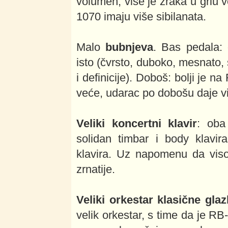
volumen, više je zraka u grlu 
1070 imaju više sibilanata.
Malo
bubnjeva
. Bas pedala:
isto (čvrsto, duboko, mesnato, 
i definicije). Doboš: bolji je n
veće, udarac po dobošu daje vi
Veliki koncertni klavir
: oba
solidan timbar i body klavir
klavira. Uz napomenu da viso
zrnatije.
Veliki orkestar klasične gla
velik orkestar, s time da je RB-