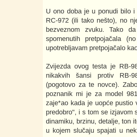
U ono doba je u ponudi bilo i
RC-972 (ili tako nešto), no n
bezveznom zvuku. Tako da
spomenutih pretpojačala (
upotrebljavam pretpojačalo kao
Zvijezda ovog testa je RB-9
nikakvih šansi protiv RB-9
(pogotovo za te novce). Zabo
poznanik mi je za model 981 
zaje*ao kada je uopće pustio v
predobro", i s tom se izjavom 
dinamiku, brzinu, detalje, ton 
u kojem slučaju spajati u nek