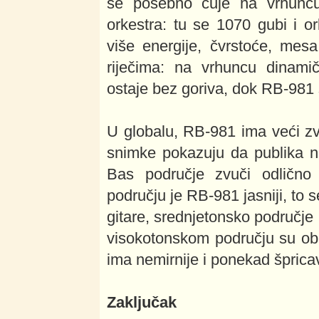
se posebno čuje na vrhuncu
orkestra: tu se 1070 gubi i 
više energije, čvrstoće, mes
riječima: na vrhuncu dinami
ostaje bez goriva, dok RB-981
U globalu, RB-981 ima veći zvu
snimke pokazuju da publika n
Bas područje zvuči odlično
području je RB-981 jasniji, to 
gitare, srednjetonsko područje
visokotonskom području su ob
ima nemirnije i ponekad špricav
Zaključak