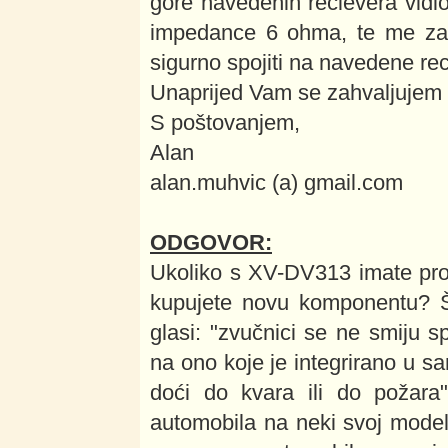
gore navedenih recievera vid
impedance 6 ohma, te me zan
sigurno spojiti na navedene rec
Unaprijed Vam se zahvaljujem
S poštovanjem,
Alan
alan.muhvic (a) gmail.com
ODGOVOR:
Ukoliko s XV-DV313 imate pro
kupujete novu komponentu? Št
glasi: "zvučnici se ne smiju s
na ono koje je integrirano u 
doći do kvara ili do požara
automobila na neki svoj model 