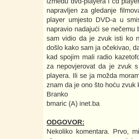
između dvd-playera i cd player
napravljen za gledanje filmo
player umjesto DVD-a u smis
napravio nadajući se nečemu 
sam vidio da je zvuk isti ko
došlo kako sam ja očekivao, da
kad spojim mali radio kazetof
za nepovjerovat da je zvuk s k
playera. Ili se ja možda moram
znam da je ono što hoću zvuk k
Branko
bmaric (A) inet.ba
ODGOVOR:
Nekoliko komentara. Prvo, m