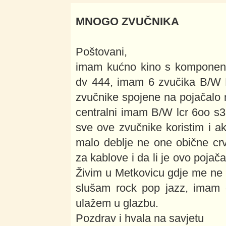
MNOGO ZVUČNIKA
Poštovani,
imam kućno kino s komponent
dv 444, imam 6 zvučika B/W D
zvučnike spojene na pojačalo n
centralni imam B/W lcr 6oo s3.
sve ove zvučnike koristim i a
malo deblje ne one obične crv
za kablove i da li je ovo pojač
Živim u Metkovicu gdje me ne 
slušam rock pop jazz, imam o
ulažem u glazbu.
Pozdrav i hvala na savjetu