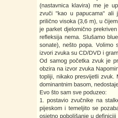
(nastavnica klavira) me je u
zvuči "kao u papucama" ali 
prilično visoka (3,6 m), u čije
je parket djelomično prekriven 
refleksija nema. Slušamo blues
sonate), nešto popa. Volimo s
izvori zvuka su CD/DVD i gram
Od samog početka zvuk je p
obzira na izvor zvuka Napomin
topliji, nikako presvijetli zvu
dominantnim basom, nedostaje 
Evo što sam sve poduzeo:
1. postavio zvučnike na stalk
pijeskom i temeljito se pozab
osjetno poboljšanje u definiciji 