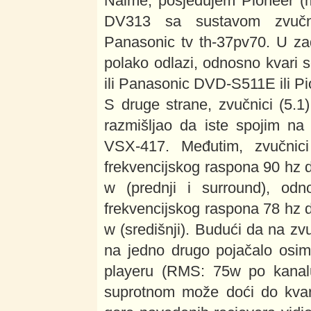
Naime, posjedujem Pioneer (m
DV313 sa sustavom zvučn
Panasonic tv th-37pv70. U zad
polako odlazi, odnosno kvari 
ili Panasonic DVD-S511E ili P
S druge strane, zvučnici (5.
razmišljao da iste spojim na
VSX-417. Međutim, zvučni
frekvencijskog raspona 90 hz
w (prednji i surround), o
frekvencijskog raspona 78 hz
w (središnji). Budući da na zvu
na jedno drugo pojačalo osim
playeru (RMS: 75w po kanal
suprotnom može doći do kvara 