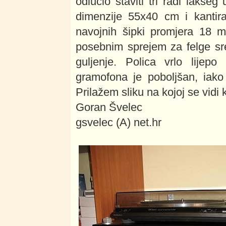
odlučio staviti tri radi lakše
dimenzije 55x40 cm i kanti
navojnih šipki promjera 18 
posebnim sprejem za felge sre
guljenje. Polica vrlo lijep
gramofona je poboljšan, iak
Prilažem sliku na kojoj se vidi 
Goran Švelec
gsvelec (A) net.hr