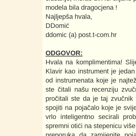
modela bila dragocjena !
Najljepša hvala,
DDomić
ddomic (a) post.t-com.hr
ODGOVOR:
Hvala na komplimentima! Slij
Klavir kao instrument je jedan
od instrumenata koje je najtež
ste čitali našu recenziju zv
pročitali ste da je taj zvučnik
spojiti na pojačalo koje je svi
vrlo inteligentno secirali pr
spremni otići na stepenicu više
preporuka da zamijenite poj