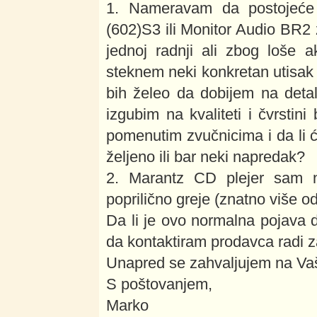
1. Nameravam da postojeć
(602)S3 ili Monitor Audio BR2
jednoj radnji ali zbog loše 
steknem neki konkretan utisa
bih želeo da dobijem na detal
izgubim na kvaliteti i čvrsti
pomenutim zvučnicima i da li 
željeno ili bar neki napredak?
2. Marantz CD plejer sam 
poprilično greje (znatno više
Da li je ovo normalna pojava da
da kontaktiram prodavca radi 
Unapred se zahvaljujem na V
S poštovanjem,
Marko