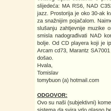
slijedeća: MA RS6, NAD C35
jazz. Prostorija je oko 30-ak 
za snažnijim pojačalom. Naime
slušanju zahtjevnije muzike 
smisla nadograđivati NAD kor
bolje. Od CD playera koji je i
Arcam cd73, Marantz SA7001 i
došao.
Hvala,
Tomislav
tomybuon (a) hotmail.com
ODGOVOR:
Ovo su naši (subjektivni) kome
sistema da svira vrlo glasno b