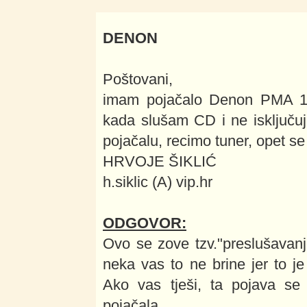
DENON
Poštovani,
imam pojačalo Denon PMA 15
kada slušam CD i ne isključu
pojačalu, recimo tuner, opet s
HRVOJE ŠIKLIĆ
h.siklic (A) vip.hr
ODGOVOR:
Ovo se zove tzv."preslušavanje
neka vas to ne brine jer to je 
Ako vas tješi, ta pojava se 
pojačala.