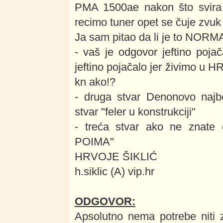
PMA 1500ae nakon što svira 
recimo tuner opet se čuje zvuk
Ja sam pitao da li je to NORMAL
- vaš je odgovor jeftino poj
jeftino pojačalo jer živimo u
kn ako!?
- druga stvar Denonovo najb
stvar "feler u konstrukciji"
- treća stvar ako ne znate
POIMA"
HRVOJE ŠIKLIĆ
h.siklic (A) vip.hr
ODGOVOR:
Apsolutno nema potrebe niti 