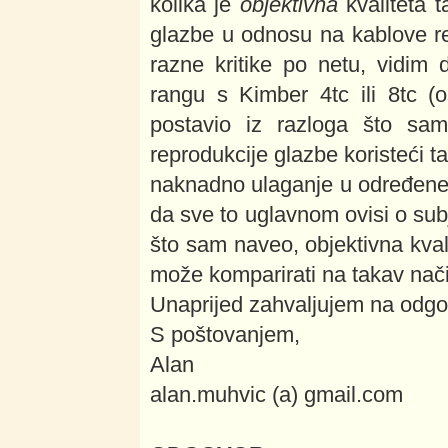
kolika je
objektivna
kvaliteta t
glazbe u odnosu na kablove re
razne kritike po netu, vidim 
rangu s Kimber 4tc ili 8tc (
postavio iz razloga što sa
reprodukcije glazbe koristeći t
naknadno ulaganje u određene,
da sve to uglavnom ovisi o sub
što sam naveo, objektivna kval
može komparirati na takav nači
Unaprijed zahvaljujem na odgo
S poštovanjem,
Alan
alan.muhvic (a) gmail.com