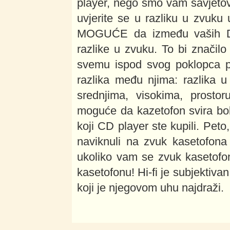
player, nego smo vam savjetova
uvjerite se u razliku u zvuk
MOGUĆE da između vaših D
razlike u zvuku. To bi značil
svemu ispod svog poklopca po
razlika među njima: razlika u 
srednjima, visokima, prostor
moguće da kazetofon svira bol
koji CD player ste kupili. Peto
naviknuli na zvuk kasetofona 
ukoliko vam se zvuk kasetofon
kasetofonu! Hi-fi je subjektiva
koji je njegovom uhu najdraži.