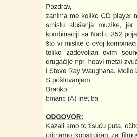
Pozdrav,
zanima me koliko CD player m
smislu slušanja muzike, je
kombinaciji sa Nad c 352 poj
što vi mislite o ovoj kombinaci
toliko zadovoljan ovim sound
drugačije npr. heavi metal zvuč
i Steve Ray Waughana. Molio b
S poštovanjem
Branko
bmaric (A) inet.ba
ODGOVOR:
Kazali smo to tisuću puta, očit
primarno konstruiran za film