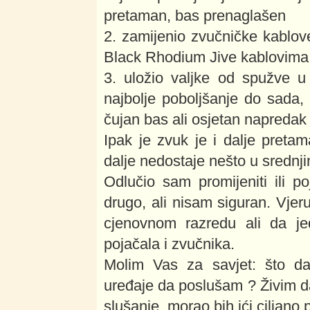
pretaman, bas prenaglašen
2. zamijenio zvučničke kablo
Black Rhodium Jive kablovima. 
3. uložio valjke od spužve u 
najbolje poboljšanje do sada, 
čujan bas ali osjetan napredak u
Ipak je zvuk je i dalje pretam
dalje nedostaje nešto u srednj
Odlučio sam promijeniti ili po
drugo, ali nisam siguran. Vjeru
cjenovnom razredu ali da je
pojačala i zvučnika.
Molim Vas za savjet: što da 
uređaje da poslušam ? Živim dal
slušanje, morao bih ići ciljano