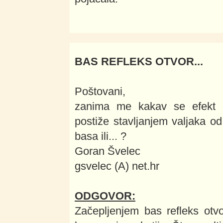
BAS REFLEKS OTVOR...
Poštovani,
zanima me kakav se efekt 
postiže stavljanjem valjaka o
basa ili... ?
Goran Švelec
gsvelec (A) net.hr
ODGOVOR:
Začepljenjem bas refleks otvo