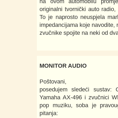
na ovom automobilu promjeni
originalni tvornički auto radi
To je naprosto neuspjela mark
impedancijama koje navodite, ne
zvučnike spojite na neki od dv
MONITOR AUDIO
Poštovani,
posedujem sledeći sustav: 
Yamaha AX-496 i zvučnici Wh
pop muziku, soba je pravo
pitanja: