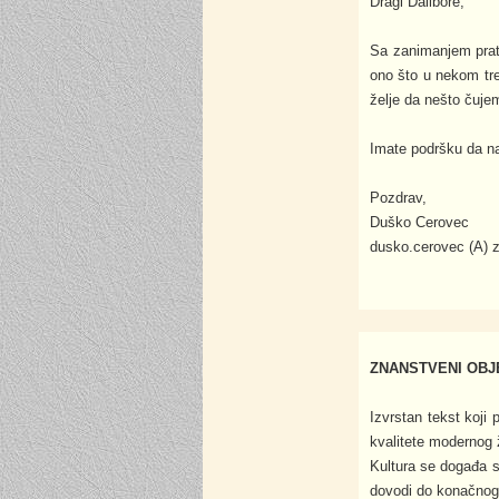
Dragi Dalibore,
Sa zanimanjem prati
ono što u nekom tre
želje da nešto čujem
Imate podršku da na
Pozdrav,
Duško Cerovec
dusko.cerovec (A) z
ZNANSTVENI OBJE
Izvrstan tekst koji
kvalitete modernog 
Kultura se događa sv
dovodi do konačnog 