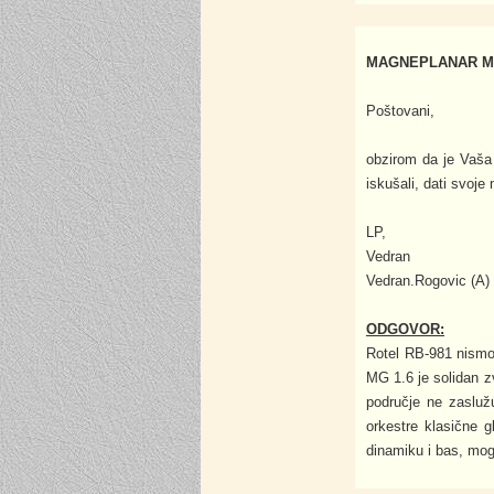
MAGNEPLANAR MG
Poštovani,
obzirom da je Vaša
iskušali, dati svoje
LP,
Vedran
Vedran.Rogovic (A) 
ODGOVOR:
Rotel RB-981 nismo 
MG 1.6 je solidan z
područje ne zaslužu
orkestre klasične 
dinamiku i bas, mog