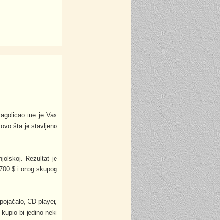
 zagolicao me je Vas
o šta je stavljeno
jolskoj. Rezultat je
 700 $ i onog skupog
pojačalo, CD player,
 kupio bi jedino neki