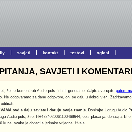
PITANJA, SAVJETI I KOMENTAR
jet, želite komentirati Audio puls ili hi-fi generalno, šaljite sve upite
putem ma
o. Ne odgovaramo za dane odgovore, oni se daju u dobroj vjeri. Zadržavamo 
editirati.
 VAMA ovdje daju savjete i daruju svoje znanje.
Donirajte Udrugu Audio Pu
druga Audio puls, žiro: HR4724020061100468644, opis plaćanja: donacija. Bilo d
00 kuna, svaka je donacija jednako vrijedna. Hvala.