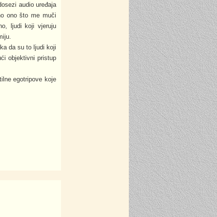
dosezi audio uređaja
o ono što me muči
 ljudi koji vjeruju
miju.
a da su to ljudi koji
i objektivni pristup
ilne egotripove koje