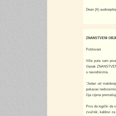
Dean (A) audioepilo
ZNANSTVENI OBJE
Poštovani
Više puta sam pisao
članak ZNANSTVENI
u navodnicima.
“Jedan od malobrojn
pokazao nedvosmisle
čija cijena premašuj
Prvo da logički da 
zvučnik, kablovi za 