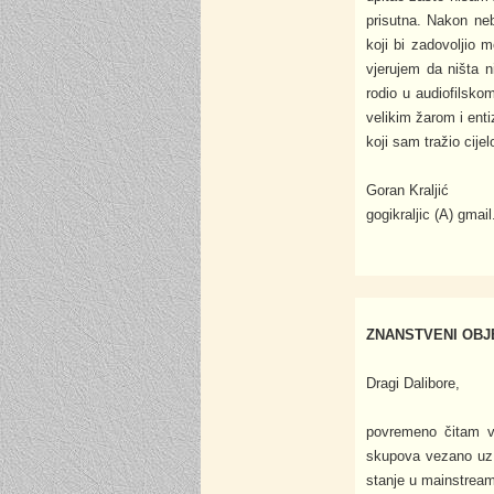
prisutna. Nakon ne
koji bi zadovoljio 
vjerujem da ništa 
rodio u audiofilsko
velikim žarom i enti
koji sam tražio cije
Goran Kraljić
gogikraljic (A) gmai
ZNANSTVENI OBJE
Dragi Dalibore,
povremeno čitam va
skupova vezano uz o
stanje u mainstrea