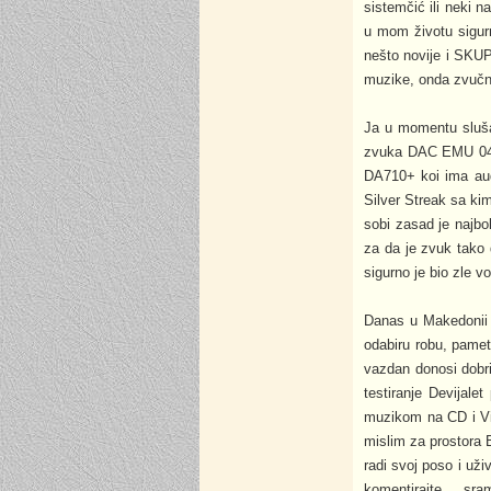
sistemčić ili neki n
u mom životu sigur
nešto novije i SKUP
muzike, onda zvučnik
Ja u momentu sluša
zvuka DAC EMU 0404
DA710+ koi ima aud
Silver Streak sa ki
sobi zasad je najb
za da je zvuk tako
sigurno je bio zle vo
Danas u Makedonii m
odabiru robu, pametn
vazdan donosi dobr
testiranje Devijal
muzikom na CD i Vin
mislim za prostora 
radi svoj poso i už
komentirajte ... sra