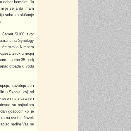
 za dobar komplet. Ja
mi je želja da imam
ija soba za slušanje
a.
i Gamut Si100 izvor
adirana na Synology
juče stavio Kimbera
oquest, zvuk u mojoj
sam sigurno 35 god)
panac otpada u vodu
upuju, savetuju se i
lin u Skoplju koji od
nesen na slusanje i
bdevao sa najboljom
edan gospodin koi je
ala na svetu i čovek
 napiso molim Vas ne