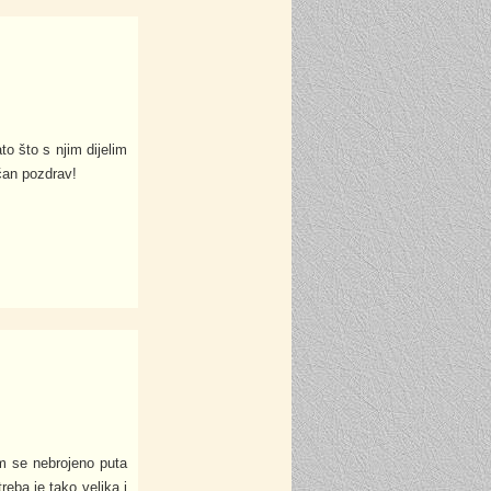
o što s njim dijelim
čan pozdrav!
am se nebrojeno puta
eba je tako velika i