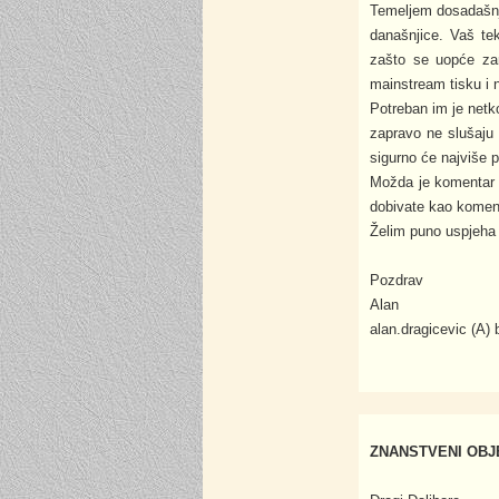
Temeljem dosadašnji
današnjice. Vaš 
zašto se uopće zam
mainstream tisku i n
Potreban im je netko
zapravo ne slušaju 
sigurno će najviše p
Možda je komentar D
dobivate kao kome
Želim puno uspjeha 
Pozdrav
Alan
alan.dragicevic (A)
ZNANSTVENI OBJE