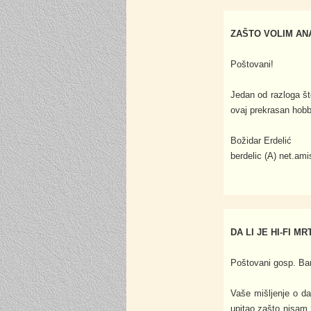
ZAŠTO VOLIM AN
Poštovani!
Jedan od razloga št
ovaj prekrasan hobb
Božidar Erdelić
berdelic (A) net.ami
DA LI JE HI-FI M
Poštovani gosp. Bar
Vaše mišljenje o da
upitao zašto nisam 