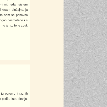
i niti jedan sistem
i nisam slučajno, ja
tada sam se ponovno
 mogao nesmetano i s
 to je to, to je zvuk
nju opreme i raznih
potiču ista pitanja,