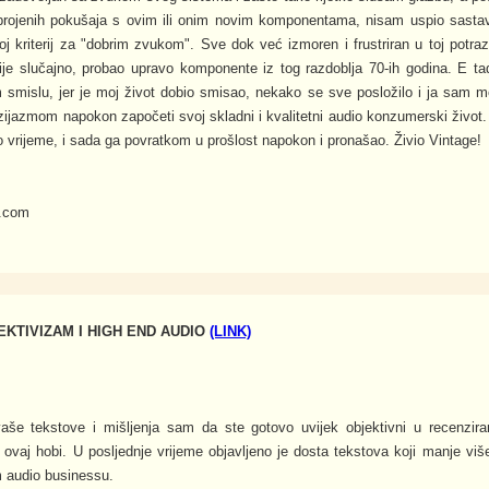
brojenih pokušaja s ovim ili onim novim komponentama, nisam uspio sastavit
moj kriterij za "dobrim zvukom". Sve dok već izmoren i frustriran u toj potraz
nije slučajno, probao upravo komponente iz tog razdoblja 70-ih godina. E 
m smislu, jer je moj život dobio smisao, nekako se sve posložilo i ja sam
zijazmom napokon započeti svoj skladni i kvalitetni audio konzumerski život. I
lo vrijeme, i sada ga povratkom u prošlost napokon i pronašao. Živio Vintage!
l.com
KTIVIZAM I HIGH END AUDIO
(LINK)
še tekstove i mišljenja sam da ste gotovo uvijek objektivni u recenzira
vaj hobi. U posljednje vrijeme objavljeno je dosta tekstova koji manje više 
m audio businessu.