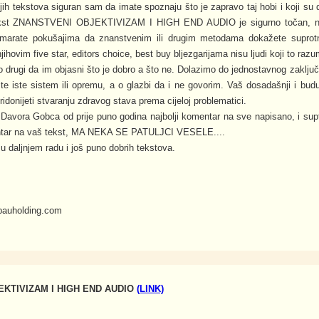
h tekstova siguran sam da imate spoznaju što je zapravo taj hobi i koji su 
tekst ZNANSTVENI OBJEKTIVIZAM I HIGH END AUDIO je sigurno točan, n
arate pokušajima da znanstvenim ili drugim metodama dokažete suprotno,
jihovim five star, editors choice, best buy bljezgarijama nisu ljudi koji to razu
 drugi da im objasni što je dobro a što ne. Dolazimo do jednostavnog zaključk
te iste sistem ili opremu, a o glazbi da i ne govorim. Vaš dosadašnji i buduć
ridonijeti stvaranju zdravog stava prema cijeloj problematici.
avora Gobca od prije puno godina najbolji komentar na sve napisano, i supt
ntar na vaš tekst, MA NEKA SE PATULJCI VESELE....
u daljnjem radu i još puno dobrih tekstova.
 bauholding.com
KTIVIZAM I HIGH END AUDIO
(LINK)