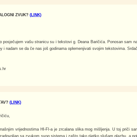
ALOGNI ZVUK?
(LINK)
o posječujem vašu stranicu su i tekstovi g. Deana Baričića. Ponosan sam nat
y i nadam se da če nas još godinama oplemenjivati svojim tekstovima. Srda
s.hr
RTAV?
(LINK)
ičiću,
našnjim vrijednostima HI-FI-a je zrcalana slika mog mišljenja. U toj priči s
zadovoljan sa zvukom svog sistema i zašto tako rijetko slušam glazbu, a potr