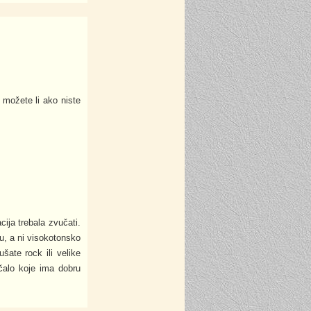
 možete li ako niste
ija trebala zvučati.
u, a ni visokotonsko
šate rock ili velike
čalo koje ima dobru