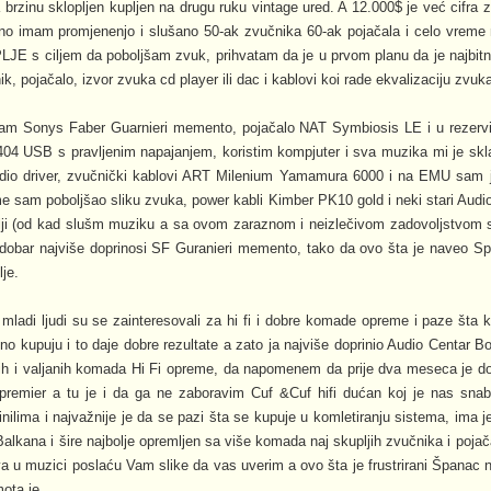
a brzinu sklopljen kupljen na drugu ruku vintage ured. A 12.000$ je već cifra
no imam promjenenjo i slušano 50-ak zvučnika 60-ak pojačala i celo vreme 
LJE s ciljem da poboljšam zvuk, prihvatam da je u prvom planu da je najbitn
, pojačalo, izvor zvuka cd player ili dac i kablovi koi rade ekvalizaciju zvuk
m Sonys Faber Guarnieri memento, pojačalo NAT Symbiosis LE i u rezerv
 USB s pravljenim napajanjem, koristim kompjuter i sva muzika mi je skl
io driver, zvučnički kablovi ART Milenium Yamamura 6000 i na EMU sam 
me sam poboljšao sliku zvuka, power kabli Kimber PK10 gold i neki stari Audi
olji (od kad slušm muziku a sa ovom zaraznom i neizlečivom zadovoljstvom 
 dobar najviše doprinosi SF Guranieri memento, tako da ovo šta je naveo S
lje.
ladi ljudi su se zainteresovali za hi fi i dobre komade opreme i paze šta k
o kupuju i to daje dobre rezultate a zato ja najviše doprinio Audio Centar Bo
ih i valjanih komada Hi Fi opreme, da napomenem da prije dva meseca je do
et premier a tu je i da ga ne zaboravim Cuf &Cuf hifi dućan koj je nas sna
ilima i najvažnije je da se pazi šta se kupuje u komletiranju sistema, ima j
Balkana i šire najbolje opremljen sa više komada naj skupljih zvučnika i pojač
iva u muzici poslaću Vam slike da vas uverim a ovo šta je frustrirani Španac
mota je.