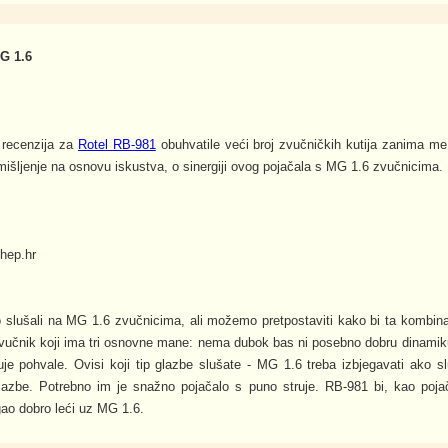
 1.6
 recenzija za
Rotel RB-981
obuhvatile veći broj zvučničkih kutija zanima me
 mišljenje na osnovu iskustva, o sinergiji ovog pojačala s MG 1.6 zvučnicima.
hep.hr
slušali na MG 1.6 zvučnicima, ali možemo pretpostaviti kako bi ta kombinac
vučnik koji ima tri osnovne mane: nema dubok bas ni posebno dobru dinamik
je pohvale. Ovisi koji tip glazbe slušate - MG 1.6 treba izbjegavati ako slu
glazbe. Potrebno im je snažno pojačalo s puno struje. RB-981 bi, kao poja
ao dobro leći uz MG 1.6.