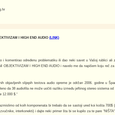
g.hr
KTIVIZAM I HIGH END AUDIO
(LINK)
 i komentirao određenu problematiku ili dao neki savet u Vašoj rublici ali
 OBJEKTIVIZAM I HIGH END AUDIO i navelo me da napišem koju reč za ov
ih objavljenih slijepih testova audio opreme je održan 2006. godine u Špan
no da 38 audiofila ne može uočiti razliku između jeftinog stereo sistema od
e 12.000 $.“
razmislimo od koih komponenata bi trebalo da se sastoji ured koi košta 700$ (
zvučnike, interkonekti) i dajte neki primer šta bi se kupilo za te pare “NIŠTA“