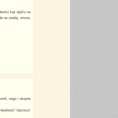
enici koji utječu na
da na uređaj, umora,
nenti, nego i ukupne
rijednosti "ulaznica"