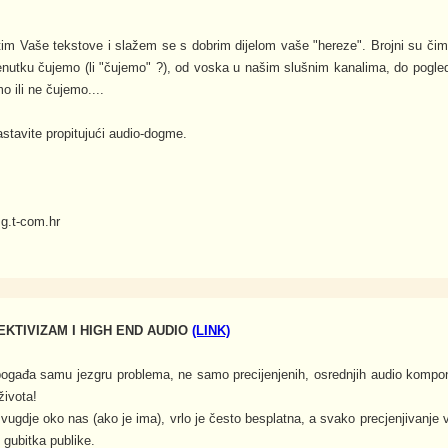
m Vaše tekstove i slažem se s dobrim dijelom vaše "hereze". Brojni su čimb
nutku čujemo (li "čujemo" ?), od voska u našim slušnim kanalima, do pogle
o ili ne čujemo....
stavite propitujući audio-dogme.
g.t-com.hr
KTIVIZAM I HIGH END AUDIO
(LINK)
 pogađa samu jezgru problema, ne samo precijenjenih, osrednjih audio kompo
života!
ugdje oko nas (ako je ima), vrlo je često besplatna, a svako precjenjivanje v
gubitka publike.