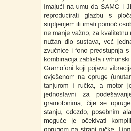
Imajući na umu da SAMO I 
reproducirati glazbu s plo
strpljenjem ili imati pomoć oso
ne manje važno, za kvalitetnu
nužan dio sustava, već jedna
zvučnice i fono predstupnja s
kombinacija zablista i vrhunski 
Gramofoni koji pojavu vibracij
ovješenom na opruge (unutar 
tanjurom i ručka, a motor j
jednostavni za podešavan
gramofonima, čije se oprug
stanju, odozdo, posebnim ala
moguće je očekivati kompli
oprugom na strani ručke. Linn