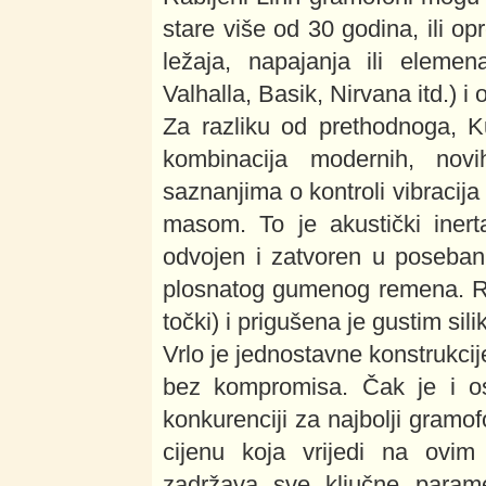
stare više od 30 godina, ili 
ležaja, napajanja ili elemen
Valhalla, Basik, Nirvana itd.) i 
Za razliku od prethodnoga, 
kombinacija modernih, novi
saznanjima o kontroli vibracija
masom. To je akustički inert
odvojen i zatvoren u poseban 
plosnatog gumenog remena. Ruč
točki) i prigušena je gustim sil
Vrlo je jednostavne konstrukcij
bez kompromisa. Čak je i osn
konkurenciji za najbolji gram
cijenu koja vrijedi na ovi
zadržava sve ključne paramet