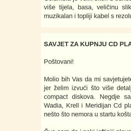
više tijela, basa, veličinu sl
muzikalan i topliji kabel s rezo
SAVJET ZA KUPNJU CD PL
Poštovani!
Molio bih Vas da mi savjetujet
jer želim izvući što više deta
compact diskova. Negdje sam
Wadia, Krell i Meridijan Cd pla
nešto što nemora u startu košt