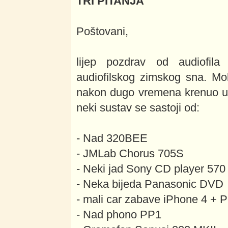
TRI PITANJA
Poštovani,
lijep pozdrav od audiofila
audiofilskog zimskog sna. Mo
nakon dugo vremena krenuo u a
neki sustav se sastoji od:
- Nad 320BEE
- JMLab Chorus 705S
- Neki jad Sony CD player 570
- Neka bijeda Panasonic DVD
- mali car zabave iPhone 4 + P
- Nad phono PP1