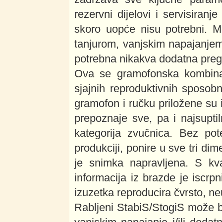
rezervni dijelovi i servisiran
skoro uopće nisu potrebni. M
tanjurom, vanjskim napajanje
potrebna nikakva dodatna preg
Ova se gramofonska kombinac
sjajnih reproduktivnih sposob
gramofon i ručku priložene su 
prepoznaje sve, pa i najsuptil
kategorija zvučnica. Bez po
produkciji, ponire u sve tri di
je snimka napravljena. S kva
informacija iz brazde je iscrp
izuzetka reproducira čvrsto, neu
Rabljeni StabiS/StogiS može b