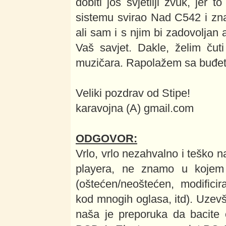
dobiti još svjetliji zvuk, jer
sistemu svirao Nad C542 i zn
ali sam i s njim bi zadovoljan a
Vaš savjet. Dakle, želim čut
muzičara. Rapolažem sa buđet
Veliki pozdrav od Stipe!
karavojna (A) gmail.com
ODGOVOR:
Vrlo, vrlo nezahvalno i teško 
playera, ne znamo u kojem 
(oštećen/neoštećen, modificir
kod mnogih oglasa, itd). Uzevši
naša je preporuka da bacite