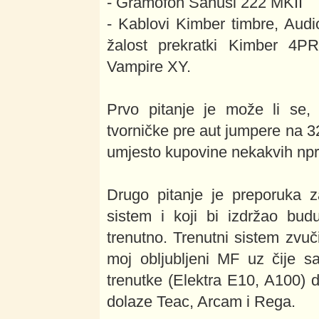
- Gramofon Sanusi 222 MKII
- Kablovi Kimber timbre, Audi
žalost prekratki Kimber 4PR
Vampire XY.
Prvo pitanje je može li se, 
tvorničke pre aut jumpere na 
umjesto kupovine nekakvih npr
Drugo pitanje je preporuka z
sistem i koji bi izdržao bu
trenutno. Trenutni sistem zvu
moj obljubljeni MF uz čije sa
trenutke (Elektra E10, A100)
dolaze Teac, Arcam i Rega.