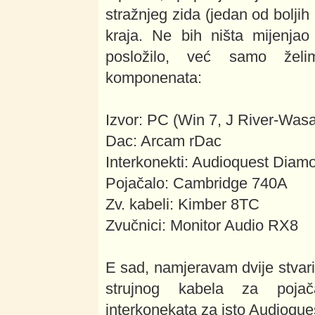
stražnjeg zida (jedan od boljih
kraja. Ne bih ništa mijenja
posložilo, već samo želi
komponenata:
Izvor: PC (Win 7, J River-Wasa
Dac: Arcam rDac
Interkonekti: Audioquest Dia
Pojačalo: Cambridge 740A
Zv. kabeli: Kimber 8TC
Zvučnici: Monitor Audio RX8
E sad, namjeravam dvije stvari
strujnog kabela za poja
interkonekata za isto Audioques