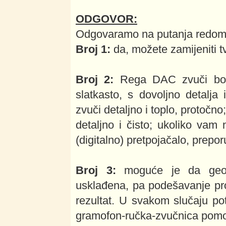
ODGOVOR:
Odgovaramo na putanja redom 
Broj 1:
da, možete zamijeniti t
Broj 2:
Rega DAC zvuči boga
slatkasto, s dovoljno detalj
zvuči detaljno i toplo, protoč
detaljno i čisto; ukoliko va
(digitalno) pretpojačalo, prep
Broj 3:
moguće je da geome
usklađena, pa podešavanje pro
rezultat. U svakom slučaju po
gramofon-ručka-zvučnica pomoću 