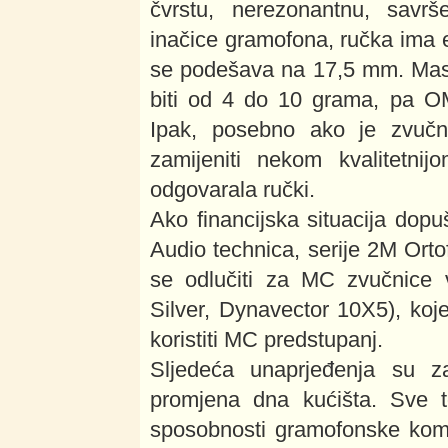
čvrstu, nerezonantnu, savr
inačice gramofona, ručka ima 
se podešava na 17,5 mm. Masa
biti od 4 do 10 grama, pa OM
Ipak, posebno ako je zvučni
zamijeniti nekom kvalitetnij
odgovarala ručki.
Ako financijska situacija dop
Audio technica, serije 2M Ort
se odlučiti za MC zvučnice 
Silver, Dynavector 10X5), koje
koristiti MC predstupanj.
Sljedeća unaprjeđenja su z
promjena dna kućišta. Sve to
sposobnosti gramofonske komb