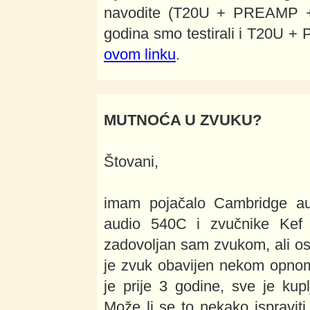
navodite (T20U + PREAMP + 
godina smo testirali i T20U +
ovom linku
.
MUTNOĆA U ZVUKU?
Štovani,
imam pojačalo Cambridge au
audio 540C i zvučnike Kef
zadovoljan sam zvukom, ali o
je zvuk obavijen nekom opnom.
je prije 3 godine, sve je ku
Može li se to nekako ispraviti 