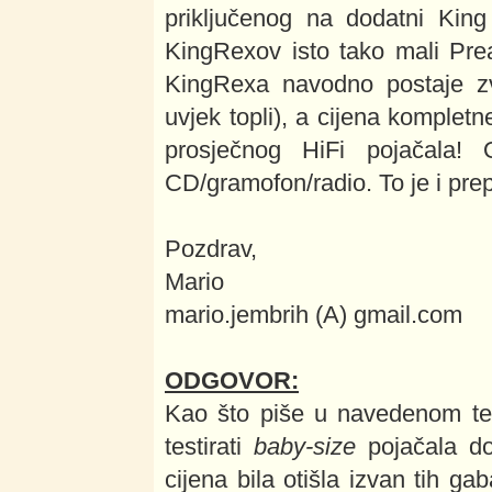
priključenog na dodatni Kin
KingRexov isto tako mali Pr
KingRexa navodno postaje zv
uvjek topli), a cijena kompletn
prosječnog HiFi pojačala!
CD/gramofon/radio. To je i pre
Pozdrav,
Mario
mario.jembrih (A) gmail.com
ODGOVOR:
Kao što piše u navedenom tek
testirati
baby-size
pojačala do
cijena bila otišla izvan tih ga