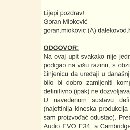
Lijepi pozdrav!
Goran Mioković
goran.miokovic (A) dalekovod.
ODGOVOR:
Na ovaj upit svakako nije jed
podigao na višu razinu, s obz
činjenicu da uređaji u današnje
bilo bi dobro zamijeniti kom
definitivno (ipak) ne dozvoljava
U navedenom sustavu defini
(najeftinija kineska produkcij
sam proizvođać odustao). Pre
Audio EVO E34, a Cambridge 