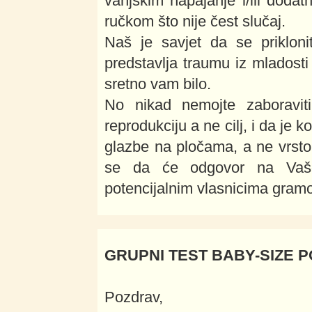
vanjskim napajanje i/ili dod
ručkom što nije čest slučaj.
Naš je savjet da se priklo
predstavlja traumu iz mladosti 
sretno vam bilo.
No nikad nemojte zaboravi
reprodukciju a ne cilj, i da je
glazbe na pločama, a ne vrst
se da će odgovor na Vaše
potencijalnim vlasnicima gram
GRUPNI TEST BABY-SIZE 
Pozdrav,