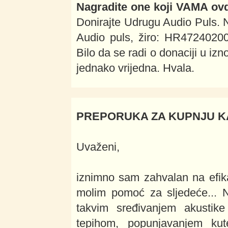
Nagradite one koji VAMA ovdj
Donirajte Udrugu Audio Puls. N
Audio puls, žiro: HR47240200
Bilo da se radi o donaciji u iz
jednako vrijedna. Hvala.
PREPORUKA ZA KUPNJU 
Uvaženi,
iznimno sam zahvalan na efik
molim pomoć za sljedeće... 
takvim sređivanjem akustike
tepihom, popunjavanjem ku