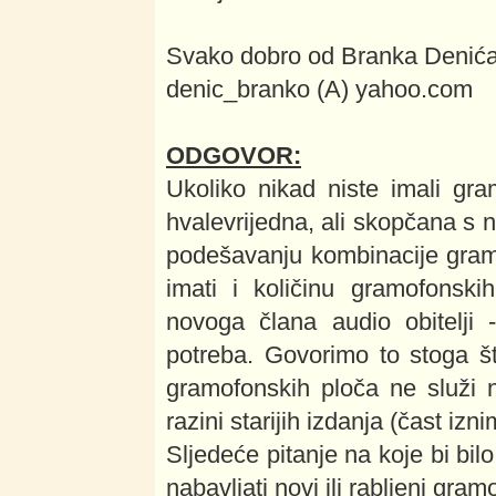
Svako dobro od Branka Denića
denic_branko (A) yahoo.com
ODGOVOR:
Ukoliko nikad niste imali gr
hvalevrijedna, ali skopčana s n
podešavanju kombinacije gramo
imati i količinu gramofonski
novoga člana audio obitelji 
potreba. Govorimo to stoga š
gramofonskih ploča ne služi 
razini starijih izdanja (čast iz
Sljedeće pitanje na koje bi bil
nabavljati novi ili rabljeni gra