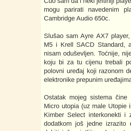
Čuo sam da i neki jeftiniji pla
mogu parirati navedenim pl
Cambridge Audio 650c.
Slušao sam Ayre AX7 player,
M5 i Krell SACD Standard, al
nisam oduševljen. Toćnije, nij
koju bi za tu cijenu trebali po
polovni uređaj koji razonom de
elektronike prepunim uređajim
Ostatak mojeg sistema čine 
Micro utopia (uz male Utopie 
Kimber Select interkonekti i
dodatkom još jedne izrazito d