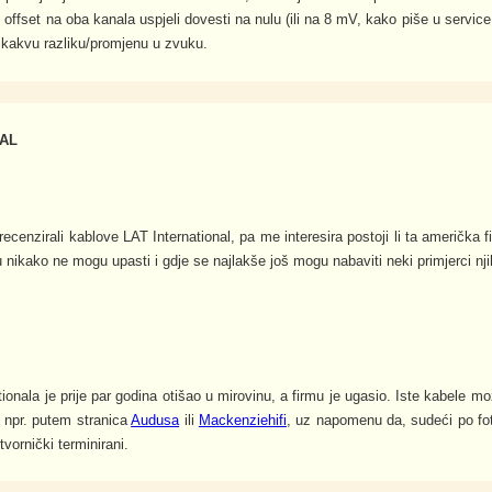
offset na oba kanala uspjeli dovesti na nulu (ili na 8 mV, kako piše u service
 ikakvu razliku/promjenu u zvuku.
NAL
ecenzirali kablove LAT International, pa me interesira postoji li ta američka fir
 nikako ne mogu upasti i gdje se najlakše još mogu nabaviti neki primjerci nj
ionala je prije par godina otišao u mirovinu, a firmu je ugasio. Iste kabele mo
 npr. putem stranica
Audusa
ili
Mackenziehifi
, uz napomenu da, sudeći po fot
tvornički terminirani.