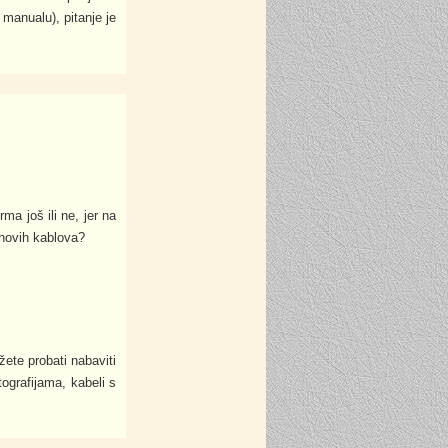
 manualu), pitanje je
ma još ili ne, jer na
ihovih kablova?
žete probati nabaviti
ografijama, kabeli s