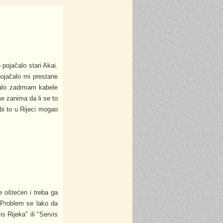
pojačalo stari Akai.
pojačalo mi prestane
malo zadrmam kabele
me zanima da li se to
bi to u Rijeci mogao
e oštećen i treba ga
. Problem se lako da
is Rijeka" ili "Servis