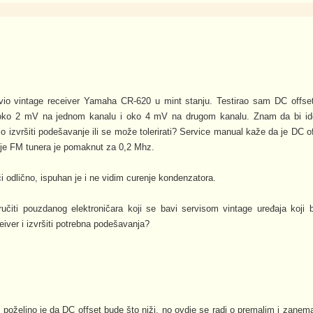
o vintage receiver Yamaha CR-620 u mint stanju. Testirao sam DC offset
oko 2 mV na jednom kanalu i oko 4 mV na drugom kanalu. Znam da bi ide
balo izvršiti podešavanje ili se može tolerirati? Service manual kaže da je DC 
ije FM tunera je pomaknut za 0,2 Mhz.
i odlično, ispuhan je i ne vidim curenje kondenzatora.
ručiti pouzdanog elektroničara koji se bavi servisom vintage uređaja koji 
ceiver i izvršiti potrebna podešavanja?
 poželjno je da DC offset bude što niži, no ovdje se radi o premalim i zanem