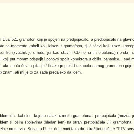
m Dual 621 gramofon koji je spojen na predpojačalo, a predpojačalo na glavno 
to na momente kabeli koji izlaze iz gramofona, tj. činčevi koji ulaze u pred
učniku (zvučnik je u redu, jer kad stavim CD nema tih problema) i onda 
ili koji put moram odspojit i ponovo spojit konektore u obliku bananice. I sad 
i ako su činčevi u pitanju? Ili ako je prekid u kabelu samog gramofona gdje 
b znam, ali mi je to za sada predaleko da idem.
lem ili s kabelom koji se nalazi između gramofona i pretpojačala (možda j
problem s lošim spojevima (hladan lem) na strani pretpojačala i/ili gramofona
ređaje na servis. Servis u Rijeci ćete naći tako da u tražilici upišete "RTV serv