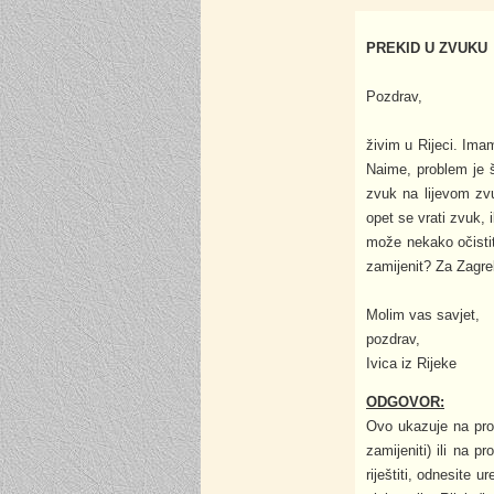
PREKID U ZVUKU
Pozdrav,
živim u Rijeci. Ima
Naime, problem je š
zvuk na lijevom zv
opet se vrati zvuk, 
može nekako očistit
zamijenit? Za Zagre
Molim vas savjet,
pozdrav,
Ivica iz Rijeke
ODGOVOR:
Ovo ukazuje na prob
zamijeniti) ili na 
riještiti, odnesite u