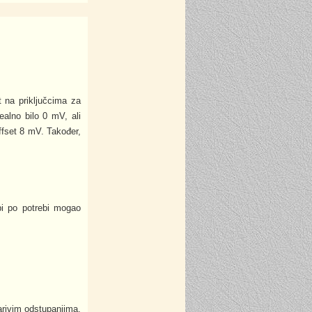
 na priključcima za
alno bilo 0 mV, ali
offset 8 mV. Također,
bi po potrebi mogao
arivim odstupanjima.