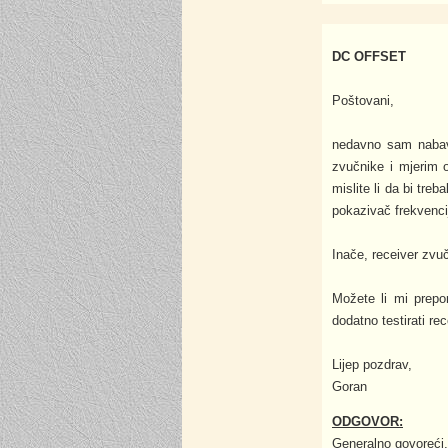
DC OFFSET
Poštovani,
nedavno sam nabavi
zvučnike i mjerim 
mislite li da bi tre
pokazivač frekvenc
Inače, receiver zvuč
Možete li mi prepo
dodatno testirati re
Lijep pozdrav,
Goran
ODGOVOR:
Generalno govoreći,