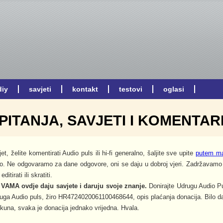
PITANJA, SAVJETI I KOMENTAR
jet, želite komentirati Audio puls ili hi-fi generalno, šaljite sve upite
putem ma
o. Ne odgovaramo za dane odgovore, oni se daju u dobroj vjeri. Zadržavamo 
itirati ili skratiti.
 VAMA ovdje daju savjete i daruju svoje znanje.
Donirajte Udrugu Audio Pu
druga Audio puls, žiro HR4724020061100468644, opis plaćanja donacija. Bilo da 
 kuna, svaka je donacija jednako vrijedna. Hvala.