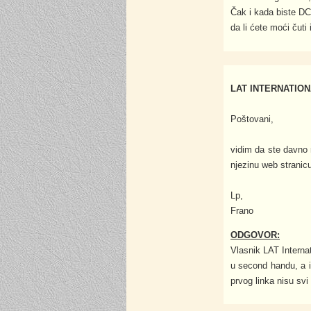
Čak i kada biste DC 
da li ćete moći čuti
LAT INTERNATIO
Poštovani,
vidim da ste davno r
njezinu web stranicu
Lp,
Frano
ODGOVOR:
Vlasnik LAT Internat
u second handu, a i
prvog linka nisu svi 