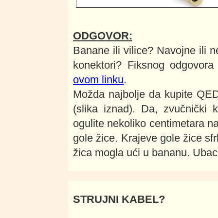
ODGOVOR:
Banane ili vilice? Navojne ili 
konektori? Fiksnog odgovora 
ovom linku
.
Možda najbolje da kupite QED
(slika iznad). Da, zvučnički 
ogulite nekoliko centimetara 
gole žice. Krajeve gole žice sf
žica mogla ući u bananu. Ubaci
STRUJNI KABEL?