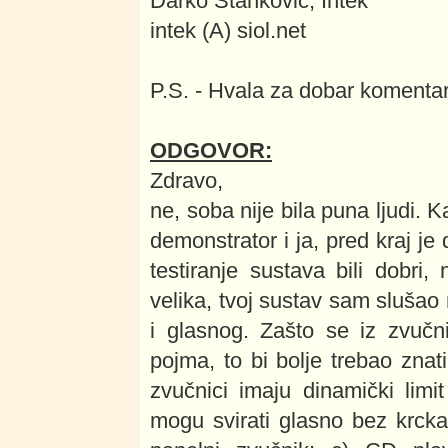
Darko Stanković, Intek
intek (A) siol.net
P.S. - Hvala za dobar komenta
ODGOVOR:
Zdravo,
ne, soba nije bila puna ljudi.
demonstrator i ja, pred kraj je
testiranje sustava bili dobri,
velika, tvoj sustav sam slušao
i glasnog. Zašto se iz zvuč
pojma, to bi bolje trebao znati
zvučnici imaju dinamički limi
mogu svirati glasno bez krckan