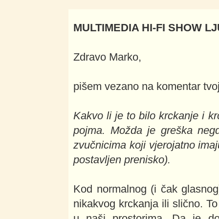
MULTIMEDIA HI-FI SHOW LJ
Zdravo Marko,
pišem vezano na komentar tvoj
Kakvo li je to bilo krckanje i
pojma. Možda je greška negdj
zvučnicima koji vjerojatno imaju
postavljen prenisko).
Kod normalnog (i čak glasnog
nikakvog krckanja ili slično. T
u naši prostorima. Da je do 