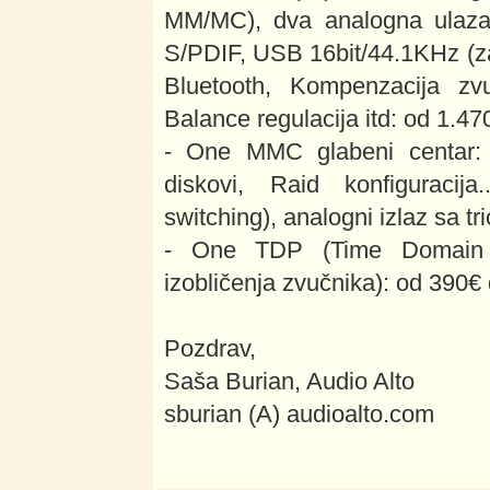
MM/MC), dva analogna ulaza 
S/PDIF, USB 16bit/44.1KHz (za
Bluetooth, Kompenzacija zv
Balance regulacija itd: od 1.4
- One MMC glabeni centar: k
diskovi, Raid konfiguracija.
switching), analogni izlaz sa t
- One TDP (Time Domain P
izobličenja zvučnika): od 390€
Pozdrav,
Saša Burian, Audio Alto
sburian (A) audioalto.com