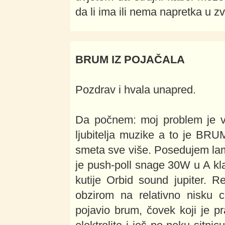
da li ima ili nema napretka u z
BRUM IZ POJAČALA
Pozdrav i hvala unapred.
Da počnem: moj problem je v
ljubitelja muzike a to je BR
smeta sve više. Posedujem la
je push-poll snage 30W u A k
kutije Orbid sound jupiter. R
obzirom na relativno nisku
pojavio brum, čovek koji je p