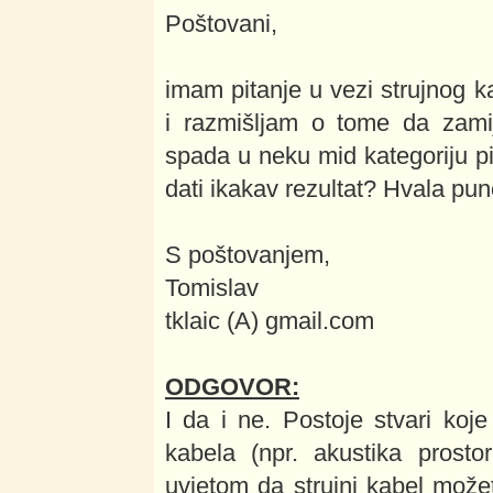
Poštovani,
imam pitanje u vezi strujnog
i razmišljam o tome da zamij
spada u neku mid kategoriju pit
dati ikakav rezultat? Hvala pu
S poštovanjem,
Tomislav
tklaic (A) gmail.com
ODGOVOR:
I da i ne. Postoje stvari koje 
kabela (npr. akustika prosto
uvjetom da strujni kabel možete