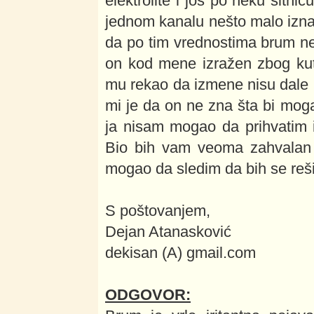
elektrolite i još po neku sitni
jednom kanalu nešto malo izn
da po tim vrednostima brum ne
on kod mene izražen zbog kut
mu rekao da izmene nisu dale
mi je da on ne zna šta bi mog
ja nisam mogao da prihvatim i
Bio bih vam veoma zahvalan z
mogao da sledim da bih se reš
S poštovanjem,
Dejan Atanasković
dekisan (A) gmail.com
ODGOVOR: