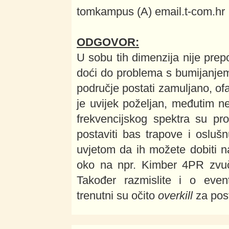
tomkampus (A) email.t-com.hr
ODGOVOR:
U sobu tih dimenzija nije prepo
doći do problema s bumijanjem
područje postati zamuljano, of
je uvijek poželjan, međutim ne
frekvencijskog spektra su pro
postaviti bas trapove i oslušn
uvjetom da ih možete dobiti n
oko na npr. Kimber 4PR zvučn
Također razmislite i o even
trenutni su očito
overkill
za pos