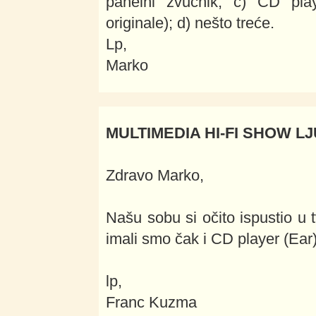
panelni zvučnik; c) CD pla
originale); d) nešto treće.
Lp,
Marko
MULTIMEDIA HI-FI SHOW LJ
Zdravo Marko,
Našu sobu si očito ispustio u t
imali smo čak i CD player (Ear
lp,
Franc Kuzma