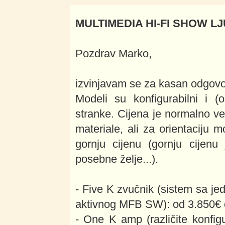
MULTIMEDIA HI-FI SHOW LJ
Pozdrav Marko,
izvinjavam se za kasan odgovo
Modeli su konfigurabilni i (
stranke. Cijena je normalno ve
materiale, ali za orientaciju
gornju cijenu (gornju cijenu j
posebne želje...).
- Five K zvučnik (sistem sa jed
aktivnog MFB SW): od 3.850€ 
- One K amp (različite konfigu