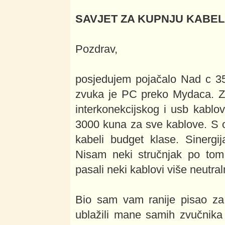
SAVJET ZA KUPNJU KABE
Pozdrav,
posjedujem pojačalo Nad c 350
zvuka je PC preko Mydaca. Za
interkonekcijskog i usb kablo
3000 kuna za sve kablove. S 
kabeli budget klase. Sinergi
Nisam neki stručnjak po tom 
pasali neki kablovi više neutr
Bio sam vam ranije pisao za 
ublažili mane samih zvučnika