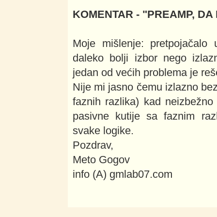
KOMENTAR - "PREAMP, DA IL
Moje mišlenje: pretpojačalo 
daleko bolji izbor nego izla
jedan od većih problema je reš
Nije mi jasno čemu izlazno bez 
faznih razlika) kad neizbežno 
pasivne kutije sa faznim razl
svake logike.
Pozdrav,
Meto Gogov
info (A) gmlab07.com