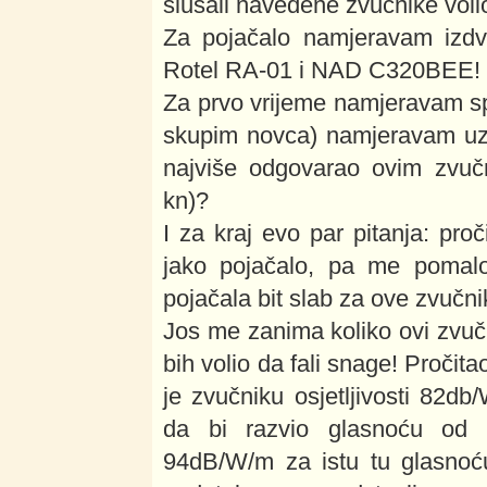
slušali navedene zvučnike voli
Za pojačalo namjeravam izd
Rotel RA-01 i NAD C320BEE!
Za prvo vrijeme namjeravam sp
skupim novca) namjeravam uze
najviše odgovarao ovim zvuč
kn)?
I za kraj evo par pitanja: pr
jako pojačalo, pa me pomal
pojačala bit slab za ove zvučni
Jos me zanima koliko ovi zvučn
bih volio da fali snage! Pročit
je zvučniku osjetljivosti 82
da bi razvio glasnoću od 1
94dB/W/m za istu tu glasnoć