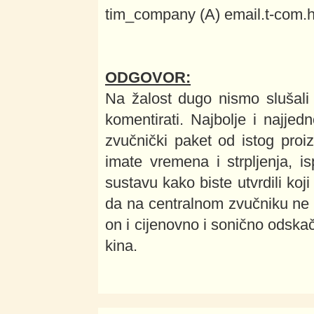
tim_company (A) email.t-com.h
ODGOVOR:
Na žalost dugo nismo slušal
komentirati. Najbolje i najjedn
zvučnički paket od istog pro
imate vremena i strpljenja, i
sustavu kako biste utvrdili koj
da na centralnom zvučniku ne t
on i cijenovno i sonično odska
kina.