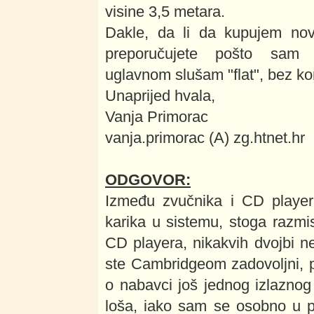
visine 3,5 metara.
Dakle, da li da kupujem nov
preporučujete pošto sam 
uglavnom slušam "flat", bez ko
Unaprijed hvala,
Vanja Primorac
vanja.primorac (A) zg.htnet.hr
ODGOVOR:
Između zvučnika i CD playera
karika u sistemu, stoga razmi
CD playera, nikakvih dvojbi n
ste Cambridgeom zadovoljni, p
o nabavci još jednog izlaznog
loša, iako sam se osobno u pr