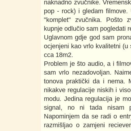
naknadno zvučnike. Vremensk
pop - rock) i gledam filmove
"komplet" zvučnika. Pošto z
kupnje odlučio sam pogledati re
Uglavnom gdje god sam pronaš
ocjenjeni kao vrlo kvalitetni (
cca 18m2.
Problem je što audio, a i film
sam vrlo nezadovoljan. Naime
tonova praktički da i nema. 
nikakve regulacije niskih i vis
modu. Jedina regulacija je m
signal, no ni tada nisam p
Napominjem da se radi o entr
razmišljao o zamjeni reciev