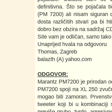
definitivna. Što se pojačala 
(PM 7200) ali nisam siguran 
dosta različitih stvari pa bi 
dobro bez obzira na sadržaj C
Site vam je odličan, samo tako 
Unaprijed hvala na odgovoru
Thomas, Zagreb
balazth (A) yahoo.com
ODGOVOR:
Marantz PM7200 je prirodan o
PM7200 spoji na XL 250 zvučn
mogao biti zamoran. Prvenstv
tweeter koji bi u kombinacij
previše grubo, tvrdo, agresiv