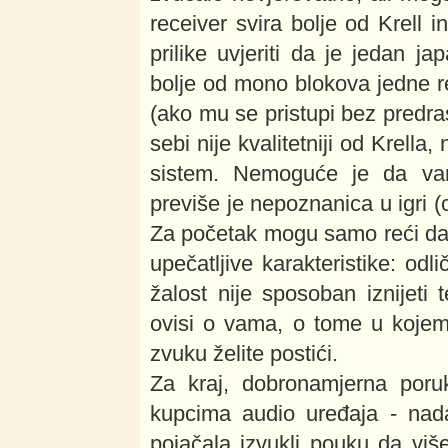
receiver svira bolje od Krell i
prilike uvjeriti da je jedan j
bolje od mono blokova jedne r
(ako mu se pristupi bez pred
sebi nije kvalitetniji od Krell
sistem. Nemoguće je da va
previše je nepoznanica u igri (
Za početak mogu samo reći da K
upečatljive karakteristike: od
žalost nije sposoban iznijeti 
ovisi o vama, o tome u kojem 
zvuku želite postići.
Za kraj, dobronamjerna poru
kupcima audio uređaja - nada
pojačala izvukli pouku da viš