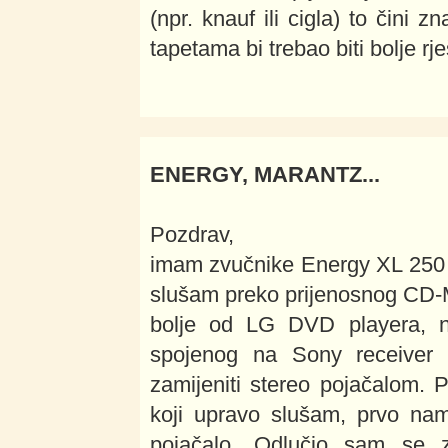
(npr. knauf ili cigla) to čini 
tapetama bi trebao biti bolje r
ENERGY, MARANTZ...
Pozdrav,
imam zvučnike Energy XL 250 i
slušam preko prijenosnog CD-M
bolje od LG DVD playera, na
spojenog na Sony receiver 
zamijeniti stereo pojačalom.
koji upravo slušam, prvo nam
pojačalo. Odlučio sam se