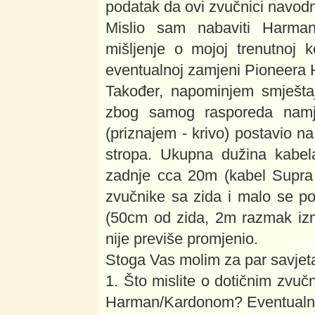
podatak da ovi zvučnici navodno
Mislio sam nabaviti Harm
mišljenje o mojoj trenutnoj 
eventualnoj zamjeni Pioneer
Također, napominjem smještaj
zbog samog rasporeda namj
(priznajem - krivo) postavio n
stropa. Ukupna dužina kabel
zadnje cca 20m (kabel Supra 
zvučnike sa zida i malo se p
(50cm od zida, 2m razmak izmeđ
nije previše promjenio.
Stoga Vas molim za par savjeta
1. Što mislite o dotičnim zvuč
Harman/Kardonom? Eventualno 