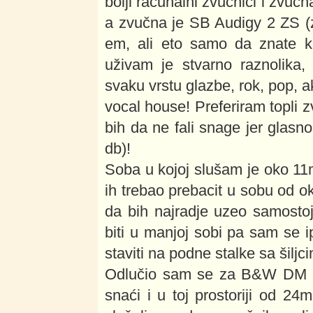
bolji računalni zvučnici i zvuč
a zvučna je SB Audigy 2 ZS (
em, ali eto samo da znate ka
uživam je stvarno raznolika
svaku vrstu glazbe, rok, pop, a
vocal house! Preferiram topli z
bih da ne fali snage jer glasn
db)!
Soba u kojoj slušam je oko 11m2
ih trebao prebacit u sobu od ok
da bih najradje uzeo samostoj
biti u manjoj sobi pa sam se i
staviti na podne stalke sa šiljc
Odlučio sam se za B&W DM 60
snaći i u toj prostoriji od 2