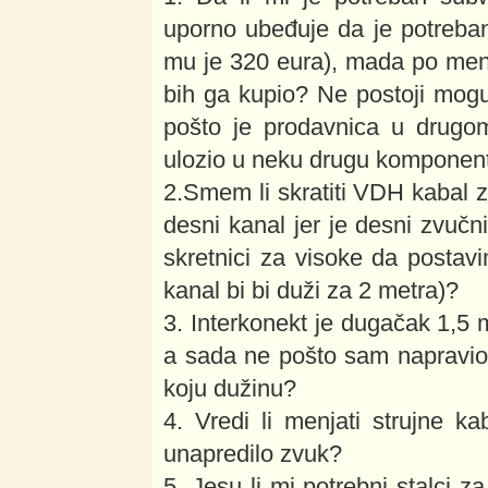
uporno ubeđuje da je potreba
mu je 320 eura), mada po meni 
bih ga kupio? Ne postoji mog
pošto je prodavnica u drugo
ulozio u neku drugu komponen
2.Smem li skratiti VDH kabal 
desni kanal jer je desni zvučni
skretnici za visoke da posta
kanal bi bi duži za 2 metra)?
3. Interkonekt je dugačak 1,5 m
a sada ne pošto sam napravio po
koju dužinu?
4. Vredi li menjati strujne k
unapredilo zvuk?
5. Jesu li mi potrebni stalci z