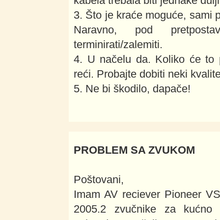
kabela trebala biti jednake dulj
3. Što je kraće moguće, sami pr
Naravno, pod pretpost
terminirati/zalemiti.
4. U načelu da. Koliko će to
reći. Probajte dobiti neki kvalite
5. Ne bi škodilo, dapače!
PROBLEM SA ZVUKOM
Poštovani,
Imam AV reciever Pioneer V
2005.2 zvučnike za kućno 