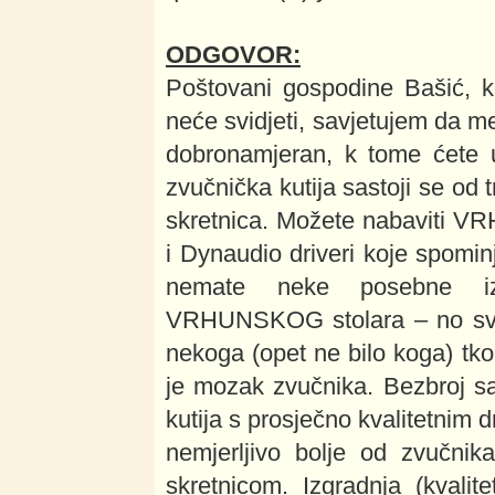
ODGOVOR:
Poštovani gospodine Bašić, 
neće svidjeti, savjetujem da m
dobronamjeran, k tome ćete u
zvučnička kutija sastoji se od tri
skretnica. Možete nabaviti 
i Dynaudio driveri koje spomin
nemate neke posebne izv
VRHUNSKOG stolara – no sve
nekoga (opet ne bilo koga) tko 
je mozak zvučnika. Bezbroj sa
kutija s prosječno kvalitetnim 
nemjerljivo bolje od zvučnik
skretnicom. Izgradnja (kval