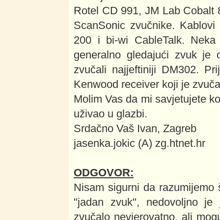
Rotel CD 991, JM Lab Cobalt 
ScanSonic zvučnike. Kablovi
200 i bi-wi CableTalk. Neka 
generalno gledajući zvuk je 
zvučali najjeftiniji DM302. P
Kenwood receiver koji je zvuč
Molim Vas da mi savjetujete k
uživao u glazbi.
Srdačno Vaš Ivan, Zagreb
jasenka.jokic (A) zg.htnet.hr
ODGOVOR:
Nisam sigurni da razumijemo 
"jadan zvuk", nedovoljno j
zvučalo nevjerovatno, ali mo