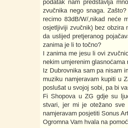
podatak nam predstavlja mn
zvučnika nego snaga. Zašto? Z
recimo 83dB/W/,nikad neće mo
osjetljiviji zvučnik) bez obzir
da uslijed pretjeranog pojač
zanima je li to točno?
I zanima me jesu li ovi zvučnic
nekim umjerenim glasnoćama na
Iz Dubrovnika sam pa nisam imao
muziku namjeravam kupiti u Za
poslušat u svojoj sobi, pa bi v
Fi Shopova u ZG gdje su ljud
stvari, jer mi je otežano sv
namjeravam posjetiti Sonus Art
Ogromna Vam hvala na pomoći