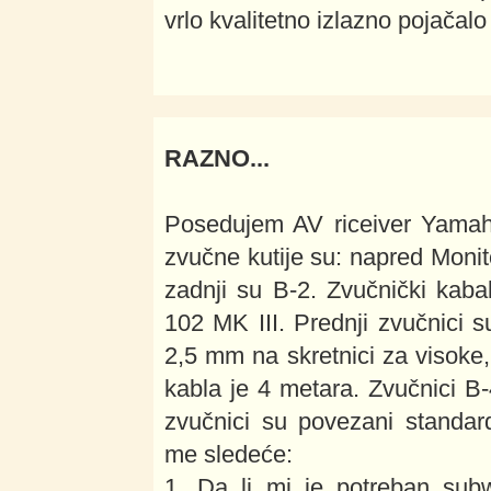
vrlo kvalitetno izlazno pojačal
RAZNO...
Posedujem AV riceiver Yama
zvučne kutije su: napred Monito
zadnji su B-2. Zvučnički kab
102 MK III. Prednji zvučnici 
2,5 mm na skretnici za visok
kabla je 4 metara. Zvučnici B-
zvučnici su povezani standar
me sledeće:
1. Da li mi je potreban sub