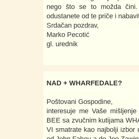
nego što se to možda čini.
odustanete od te priče i nabav
Srdačan pozdrav,
Marko Pecotić
gl. urednik
NAD + WHARFEDALE?
Poštovani Gospodine,
interesuje me Vaše mišljenj
BEE sa zvučnim kutijama W
VI smatrate kao najbolji izb
od John Fahey-a do Joe Zawin