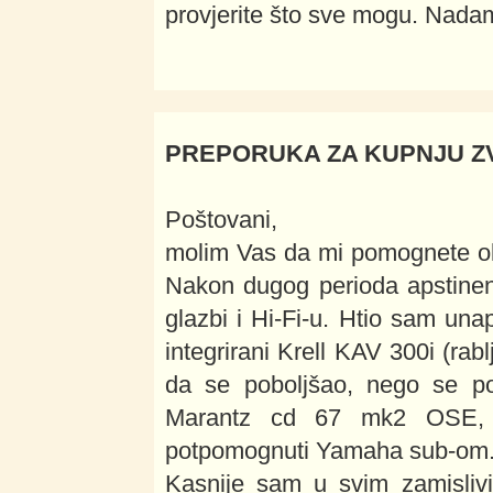
provjerite što sve mogu. Nad
PREPORUKA ZA KUPNJU Z
Poštovani,
molim Vas da mi pomognete oko
Nakon dugog perioda apstinenci
glazbi i Hi-Fi-u. Htio sam una
integrirani Krell KAV 300i (rab
da se poboljšao, nego se po
Marantz cd 67 mk2 OSE, 
potpomognuti Yamaha sub-om
Kasnije sam u svim zamisliv