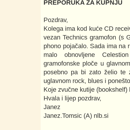
PREPORUKA ZA KUPNJU
Pozdrav,
Kolega ima kod kuće CD recei
vezan Technics gramofon (s G
phono pojačalo. Sada ima na r
malo obnovljene Celestio
gramofonske ploče u glavnom 
posebno pa bi zato želio te 
uglavnom rock, blues i ponešto
Koje zvučne kutije (bookshelf) 
Hvala i lijep pozdrav,
Janez
Janez.Tomsic (A) nlb.si