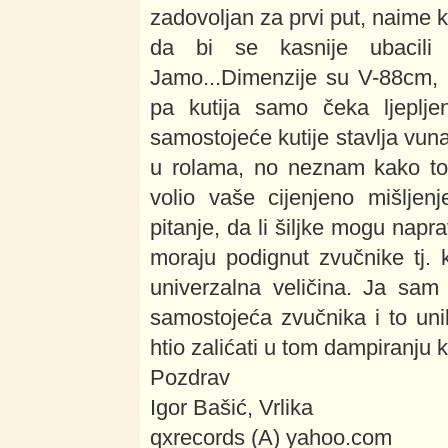
zadovoljan za prvi put, naime k
da bi se kasnije ubacili 
Jamo...Dimenzije su V-88cm, 
pa kutija samo čeka ljeplj
samostojeće kutije stavlja vuna
u rolama, no neznam kako to i
volio vaše cijenjeno mišljen
pitanje, da li šiljke mogu naprav
moraju podignut zvučnike tj. k
univerzalna veličina. Ja sam
samostojeća zvučnika i to uni
htio zalićati u tom dampiranju k
Pozdrav
Igor Bašić, Vrlika
qxrecords (A) yahoo.com