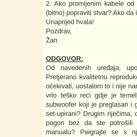
2. Ako promijenim kabele od z
(bitno) popraviti stvar? Ako da 
Unaprijed hvala!
Pozdrav,
Žan
ODGOVOR:
Od navedenih uređaja, up
Pretjerano kvalitetnu reprodu
očekivati, uostalom to i nije 
vrlo teško reći gdje je teme
subwoofer koji je preglasan i 
set-upirani? Drugim riječima, d
pogon bez da ste potrošili 
manualu? Poigrajte se s n