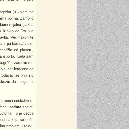
Zagrebu (u kojem ne
 nema pojma. Zamolio
komercijalna glazba
 izjavio da "to nije
avlja. Već nakon te
avu, pa baš da vidim
ibližio cd playeru,
transporta. Kada sam
 dugo?" i zamolio me
oja jest izrađena od
Prodavač se približio
 skužio da su gumbi
iskreno i edukativno.
teriji
satima
spajati
diofila. To je osoba
je osoba koja se neće
edan problem – takvu