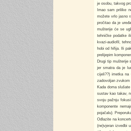
je osobu, takvog pr
Imao sam prilike n
možete vrlo jasno r
pročitao da je uređ
mušterije će se ugl
tehničke podatke i
kvazi-audiofil, tehn
hobi od hifija. Ili
prelijepim kompone
Drugi tip mušterije
jer smatra da je lu
cijeli??) imetka na
zadovoljan zvukom s
Kada doma slušate s
sustav kao takav, n
svoju pažnju fokusi
komponente nemaju 
pojačalu). Preporuk
Odlazite na koncerte
(ne)vjeran izvedbi 