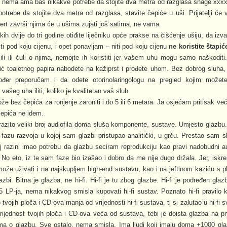
, nema ama baš nikakve potrebe da stojite dva metra od razglasa snage xxxx 
otrebe da stojite dva metra od razglasa, stavite čepiće u uši. Prijatelji ć
cert završi njima će u ušima zujati još satima, ne vama.
ih dvije do tri godine otiđite liječniku opće prakse na čišćenje ušiju, da izv
i pod koju cijenu, i opet ponavljam – niti pod koju cijenu
ne koristite štapić
ili ili čuli o njima, nemojte ih koristiti jer vašem uhu mogu samo naškoditi.
ć toaletnog papira nabodete na kažiprst i prođete uhom. Bez dobrog sluha, s
er preporučam i da odete otorinolaringologu na pregled kojim možete p
vašeg uha iliti, koliko je kvalitetan vaš sluh.
e bez čepića za ronjenje zaroniti i do 5 ili 6 metara. Ja osjećam pritisak ve
čepića ne idem.
razito veliki broj audiofila doma sluša komponente, sustave. Umjesto glaz
u fazu razvoja u kojoj sam glazbi pristupao analitički, u grču. Prestao sam sl
 razini imao potrebu da glazbu seciram reprodukciju kao pravi nadobudni au
i. No eto, iz te sam faze bio izašao i dobro da me nije dugo držala. Jer, iskr
ože uživati i na najskupljem high-end sustavu, kao i na jeftinom kaziću s 
lazbi. Bitna je glazba, ne hi-fi. Hi-fi je tu zbog glazbe. Hi-fi je podređen gl
 LP-ja, nema nikakvog smisla kupovati hi-fi sustav. Poznato hi-fi pravilo
tvojih ploča i CD-ova manja od vrijednosti hi-fi sustava, ti si zalutao u hi-fi sv
vrijednost tvojih ploča i CD-ova veća od sustava, tebi je doista glazba na pr
ima o glazbu. Sve ostalo, nema smisla. Ima ljudi koji imaju doma +1000 gla