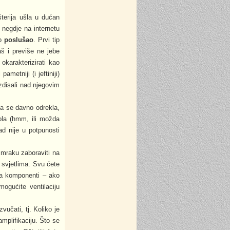
terija ušla u dućan
 negdje na internetu
to
poslušao
. Prvi tip
aš i previše ne jebe
okarakterizirati kao
metniji (i jeftiniji)
zdisali nad njegovim
ga se davno odrekla,
pola (hmm, ili možda
ad nije u potpunosti
 mraku zaboraviti na
 svjetlima. Svu ćete
 na komponenti – ako
ogućite ventilaciju
vučati, tj. Koliko je
mplifikaciju. Što se