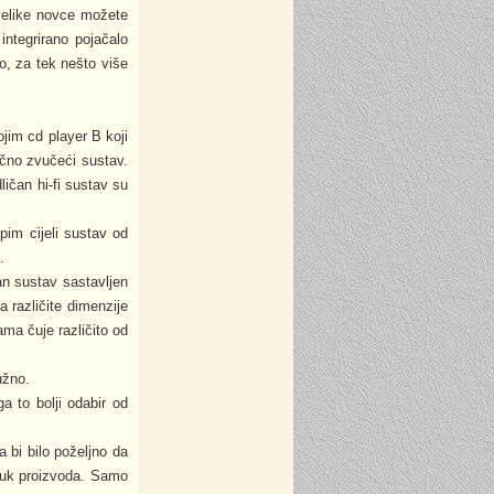
evelike novce možete
integrirano pojačalo
o, za tek nešto više
ojim cd player B koji
lično zvučeći sustav.
ičan hi-fi sustav su
pim cijeli sustav od
.
an sustav sastavljen
 različite dimenzije
ama čuje različito od
užno.
a to bolji odabir od
 bi bilo poželjno da
zvuk proizvoda. Samo