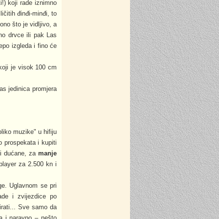
!) koji rade iznimno
ičitih đinđi-minđi, to
no što je vidljivo, a
no drvce ili pak Las
po izgleda i fino će
koji je visok 100 cm
bas jedinica promjera
liko muzike" u hifiju
 prospekata i kupiti
fi dućane, za
manje
player za 2.500 kn i
ege. Uglavnom se pri
ade i zvijezdice po
irati... Sve samo da
ja i naravno – nešto