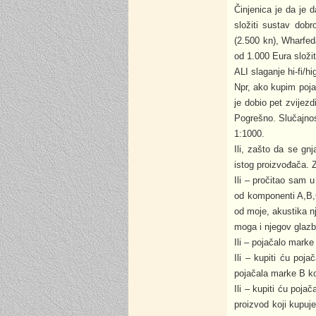
Činjenica je da je 
složiti sustav dobr
(2.500 kn), Wharfed
od 1.000 Eura složit 
ALI slaganje hi-fi/h
Npr, ako kupim pojač
je dobio pet zvijezd
Pogrešno. Slučajnos
1:1000.
Ili, zašto da se gn
istog proizvođača. Z
Ili – pročitao sam 
od komponenti A,B,C
od moje, akustika nj
moga i njegov glazb
Ili – pojačalo mark
Ili – kupiti ću poj
pojačala marke B k
Ili – kupiti ću poj
proizvod koji kupuj