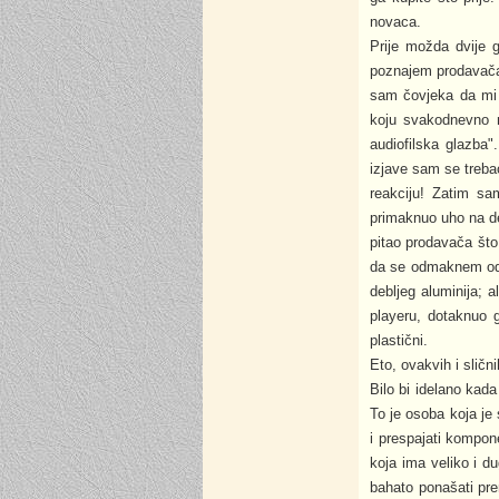
novaca.
Prije možda dvije 
poznajem prodavača,
sam čovjeka da mi 
koju svakodnevno mo
audiofilska glazba
izjave sam se treba
reakciju! Zatim sa
primaknuo uho na de
pitao prodavača što
da se odmaknem od p
debljeg aluminija; a
playeru, dotaknuo 
plastični.
Eto, ovakvih i sličn
Bilo bi idelano kada
To je osoba koja je
i prespajati kompon
koja ima veliko i du
bahato ponašati pre