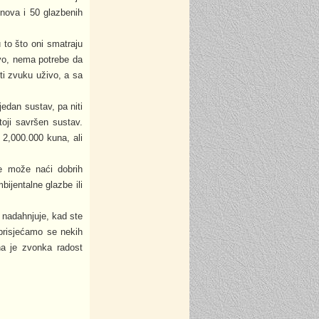
snova i 50 glazbenih
 to što oni smatraju
vo, nema potrebe da
ti zvuku uživo, a sa
edan sustav, pa niti
toji savršen sustav.
 2,000.000 kuna, ali
e može naći dobrih
bijentalne glazbe ili
nadahnjuje, kad ste
 prisjećamo se nekih
ona je zvonka radost