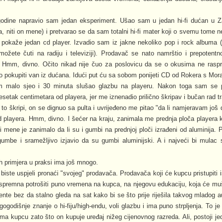
godine napravio sam jedan eksperiment. Ušao sam u jedan hi-fi dućan u 
 niti on mene) i pretvarao se da sam totalni hi-fi mater koji o svemu tome
pokaže jedan cd player. Izvadio sam iz jakne nekoliko pop i rock albuma (
žete čuti na radiju i televiziji). Prodavač se nato namrštio i prepotentno
". Hmm, divno. Očito nikad nije čuo za poslovicu da se o okusima ne raspr
o pokupiti van iz dućana. Idući put ću sa sobom ponijeti CD od Rokera s Mor
m malo sjeo i 30 minuta slušao glazbu na playeru. Nakon toga sam se pr
setak centimetara od playera, jer me iznenadio prilično škripav i bučan rad 
 to škripi, on se dignuo sa pulta i uvrijeđeno me pitao "da li namjeravam još
layera. Hmm, divno. I šećer na kraju, zanimala me prednja ploča playera k
li mene je zanimalo da li su i gumbi na prednjoj ploči izrađeni od aluminija. 
gumbe i sramežljivo izjavio da su gumbi aluminijski. A i najveći bi mulac
ih primjera u praksi ima još mnogo.
 biste uspjeli pronaći "svojeg" prodavača. Prodavača koji će kupcu pristupiti 
 spremna potrošiti puno vremena na kupca, na njegovu edukaciju, koja će muš
ente bez da stalno gleda na sat kako bi se što prije riješila takvog mladog au
gogodišnje znanje o hi-fiju/high-endu, voli glazbu i ima puno strpljenja. To 
ma kupcu zato što on kupuje uređaj nižeg cijenovnog razreda. Ali, postoji j