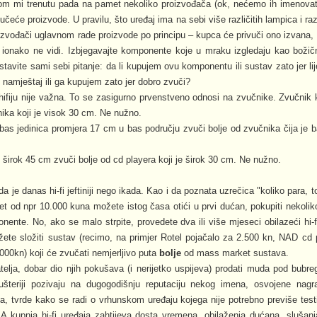
om mi trenutu pada na pamet nekoliko proizvođača (ok, nećemo ih imenovati
učeće proizvode. U pravilu, što uređaj ima na sebi više različitih lampica i razl
oizvođači uglavnom rade proizvode po principu – kupca će privuči ono izvana, o
 ionako ne vidi. Izbjegavajte komponente koje u mraku izgledaju kao božič
avite sami sebi pitanje: da li kupujem ovu komponentu ili sustav zato jer lije
i namještaj ili ga kupujem zato jer dobro zvuči?
 hifiju nije važna. To se zasigurno prvenstveno odnosi na zvučnike. Zvučnik 
nika koji je visok 30 cm. Ne nužno.
e bas jedinica promjera 17 cm u bas području zvuči bolje od zvučnika čija je 
 je širok 45 cm zvuči bolje od cd playera koji je širok 30 cm. Ne nužno.
da je danas hi-fi jeftiniji nego ikada. Kao i da poznata uzrečica "koliko para, to
et od npr 10.000 kuna možete istog časa otići u prvi dućan, pokupiti nekoliko
nte. No, ako se malo strpite, provedete dva ili više mjeseci obilazeći hi-
te složiti sustav (recimo, na primjer Rotel pojačalo za 2.500 kn, NAD cd 
00kn) koji će zvučati nemjerljivo puta
bolje
od mass market sustava.
telja, dobar dio njih pokušava (i nerijetko uspijeva) prodati muda pod bubr
šteriji pozivaju na dugogodišnju reputaciju nekog imena, osvojene nagr
ma, tvrde kako se radi o vrhunskom uređaju kojega nije potrebno previše test
. A kupnja hi-fi uređaja zahtijeva dosta vremena, obilaženja dućana, slušan