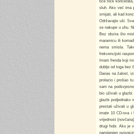
tiče rock koncerata
sluh. Ako već ima p
smijati, ali kad kon
Održavajte uši. Svak
se nakupe u uhu. Nit
Bez obzira što misl
maramicu ili komadi
nema smisla. Takođ
frekvencijski raspon 
Imam frenda koji mož
dublje od toga bez 
Danas na žalost, iz
prolazio i prošao t
sam na podsvjesnoj
bio uživati u glazb
glazbi podjednako m
prestati uživati u g
imate 10 CD-ova i 5
vrijednost (novčana) 
drugi hobi. Ako je 
namijenjen ovisnic