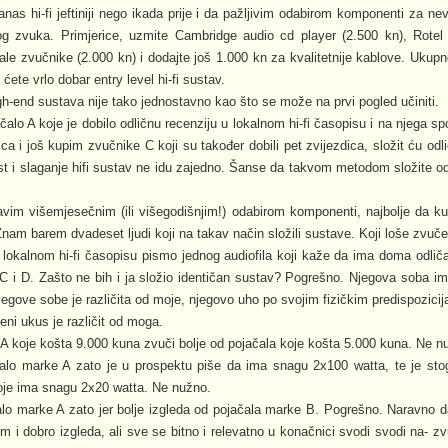
danas hi-fi jeftiniji nego ikada prije i da pažljivim odabirom komponenti za n
og zvuka. Primjerice, uzmite Cambridge audio cd player (2.500 kn), Rotel 
ale zvučnike (2.000 kn) i dodajte još 1.000 kn za kvalitetnije kablove. Ukupn
ćete vrlo dobar entry level hi-fi sustav.
igh-end sustava nije tako jednostavno kao što se može na prvi pogled učiniti.
alo A koje je dobilo odličnu recenziju u lokalnom hi-fi časopisu i na njega sp
ica i još kupim zvučnike C koji su također dobili pet zvijezdica, složit ću od
t i slaganje hifi sustav ne idu zajedno. Šanse da takvom metodom složite odl
javim višemjesečnim (ili višegodišnjim!) odabirom komponenti, najbolje da ku
nam barem dvadeset ljudi koji na takav način složili sustave. Koji loše zvuče
u lokalnom hi-fi časopisu pismo jednog audiofila koji kaže da ima doma odlič
 i D. Zašto ne bih i ja složio identičan sustav? Pogrešno. Njegova soba ima
egove sobe je različita od moje, njegovo uho po svojim fizičkim predispozicij
eni ukus je različit od moga.
e A koje košta 9.000 kuna zvuči bolje od pojačala koje košta 5.000 kuna. Ne n
ačalo marke A zato je u prospektu piše da ima snagu 2x100 watta, te je stog
oje ima snagu 2x20 watta. Ne nužno.
ačalo marke A zato jer bolje izgleda od pojačala marke B. Pogrešno. Naravno da
em i dobro izgleda, ali sve se bitno i relevatno u konačnici svodi svodi na- 