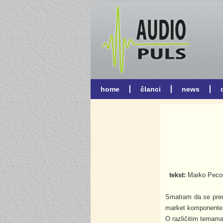
tekst:
Marko Pecoti
Smatram da se prem
market komponente u
O različitim temam