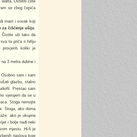
watta. Oštetiti ćete
e vam se zbog čepića
adi mast i vosak koji
e za čišćenje ušiju
.
 Čistite uši tako da
va ta priča o hifiju
rovjeriti koliki je
ć na 3 metra dubine i
bu. Osobno sam i sam
ušati glazbu, stalno
diofil. Prestao sam
eno vjerujem da se u
placa. Stoga nemojte
azbi. Stoga, ako doma
 kaže: ako je ukupna
ijet i bolje nađi neki
vom mjestu. Hi-fi je
zbenih naslova koje