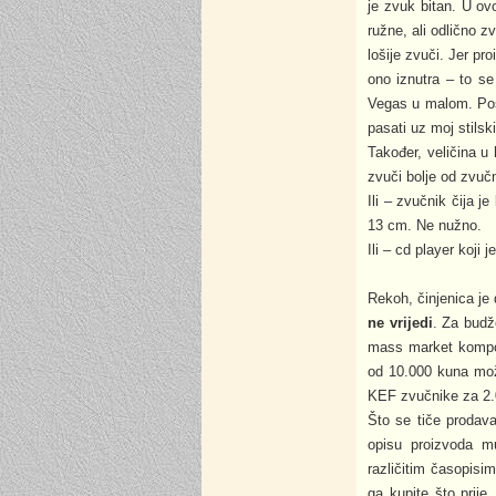
je zvuk bitan. U ov
ružne, ali odlično zv
lošije zvuči. Jer pr
ono iznutra – to se
Vegas u malom. Post
pasati uz moj stilsk
Također, veličina u
zvuči bolje od zvuč
Ili – zvučnik čija j
13 cm. Ne nužno.
Ili – cd player koji
Rekoh, činjenica je 
ne vrijedi
. Za budž
mass market kompone
od 10.000 kuna može
KEF zvučnike za 2.0
Što se tiče prodava
opisu proizvoda mu
različitim časopisi
ga kupite što prije