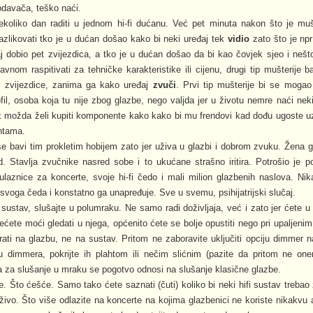
odavača, teško naći.
ekoliko dan raditi u jednom hi-fi dućanu. Već pet minuta nakon što je muš
azlikovati tko je u dućan došao kako bi neki uređaj tek
vidio
zato što je npr
aj dobio pet zvijezdica, a tko je u dućan došao da bi kao čovjek sjeo i neš
avnom raspitivati za tehničke karakteristike ili cijenu, drugi tip mušterije b
li zvijezdice, zanima ga kako uređaj
zvuči
. Prvi tip mušterije bi se mogao 
ofil, osoba koja tu nije zbog glazbe, nego valjda jer u životu nemre naći neki pa
 pak možda želi kupiti komponente kako kako bi mu frendovi kad dođu ugoste u
ntama.
 se bavi tim prokletim hobijem zato jer uživa u glazbi i dobrom zvuku. Žena 
d. Stavlja zvučnike nasred sobe i to ukućane strašno iritira. Potrošio je 
 ulaznice za koncerte, svoje hi-fi čedo i mali milion glazbenih naslova. Nik
voga čeda i konstatno ga unapređuje. Sve u svemu, psihijatrijski slučaj.
ustav, slušajte u polumraku. Ne samo radi doživljaja, već i zato jer ćete u
ećete moći gledati u njega, općenito ćete se bolje opustiti nego pri upaljenim
rati na glazbu, ne na sustav. Pritom ne zaboravite uključiti opciju dimmer
dimmera, pokrijte ih plahtom ili nečim slićnim (pazite da pritom ne onem
a za slušanje u mraku se pogotvo odnosi na slušanje klasične glazbe.
. Što ćešće. Samo tako ćete saznati (čuti) koliko bi neki hifi sustav trebao z
uživo. Što više odlazite na koncerte na kojima glazbenici ne koriste nikakvu a