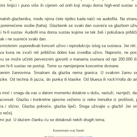
ini linijici i puno više ih cijenim od onih koji imaju doma high-end sustav 
onalnih glazbenika, među njima ćete rijetko kada naići na audiofila. Na stranu
lo poremećene osobe (haha). Glazbenik se svaki dan susreće sa glazbom uži
 hi-fi sustav. Audiofil ima doma sustav kojime se tek želi i pokušava približi
ak i ne susreće svaki dan.
islenim uspoređivati koncert uživo i reprodukciju istog sa sustava. Jer niti j
 dva kuna ne zvuči niti približno dobro kao izvedba uživo. Naprosto, ne pos
ku se može učiniti perverznim govoriti o manama sustava od npr 200.000 ili
ršen hi-fi sustav ne postoji. Tome su namijenjene koncertne dvorane.
azbenim žanrovima. Smatram da glazba nema granica. U svakom žanru s
ke. Od techna ili jazza, do punka ili klasike. Od bluesa ili rock'n'rolla do am
 moć i snagu da vas u datom momentu dotakne u dušu, rastuži, raznježi, da 
azveseli. Glazbu i konkretne pjesme vežemo iz neke trenutke iz prošlosti,
za i slićno. Glazba pokreće, glazba liječi. Stoga uživajte u glazbi! Jer 
o reče).
prvi put. U idućem članku ću se dotaknuti nekih drugih tema.
Komentirajte ovaj članak!