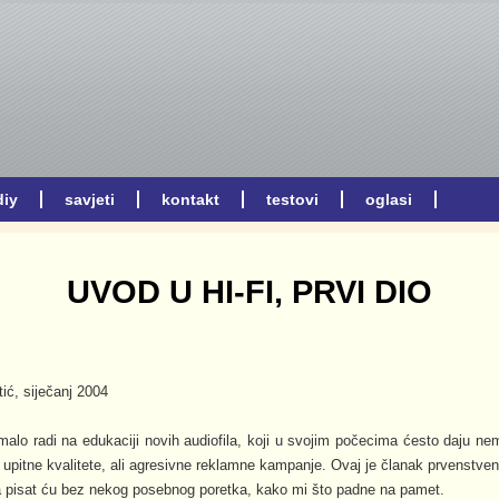
UVOD U HI-FI, PRVI DIO
ć, siječanj 2004
alo radi na edukaciji novih audiofila, koji u svojim počecima ćesto daju n
pitne kvalitete, ali agresivne reklamne kampanje. Ovaj je članak prvenstven
a pisat ću bez nekog posebnog poretka, kako mi što padne na pamet.