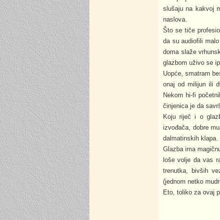
slušaju na kakvoj m
naslova.
Što se tiče profesi
da su audiofili ma
doma slaže vrhunski
glazbom uživo se ip
Uopće, smatram besm
onaj od milijun ili
Nekom hi-fi početni
činjenica je da sav
Koju riječ i o gl
izvođača, dobre muzi
dalmatinskih klapa.
Glazba ima magičnu
loše volje da vas r
trenutka, bivših ve
(jednom netko mudr
Eto, toliko za ovaj 