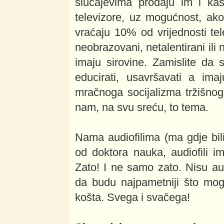
slučajevima prodaju im i ka
televizore, uz mogućnost, ak
vraćaju 10% od vrijednosti tele
neobrazovani, netalentirani ili 
imaju sirovine. Zamislite da s
educirati, usavršavati a ima
mračnoga socijalizma tržišnog
nam, na svu sreću, to tema.
Nama audiofilima (ma gdje bili
od doktora nauka, audiofili 
Zato! I ne samo zato. Nisu aud
da budu najpametniji što mog
košta. Svega i svačega!