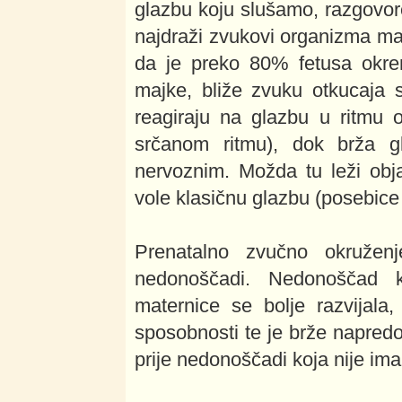
glazbu koju slušamo, razgovore
najdraži zvukovi organizma maj
da je preko 80% fetusa okren
majke, bliže zvuku otkucaja 
reagiraju na glazbu u ritmu 
srčanom ritmu), dok brža g
nervoznim. Možda tu leži obj
vole klasičnu glazbu (posebice
Prenatalno zvučno okruženj
nedonoščadi. Nedonoščad k
maternice se bolje razvijala,
sposobnosti te je brže napredo
prije nedonoščadi koja nije im