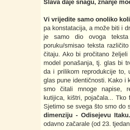
Slava daje snagu, znanje mo
Vi vrijedite samo onoliko kol
pa konstatacija, a može biti i 
je samo dio ovoga teksta k
poruku/smisao teksta različito 
čitaju. Ako bi pročitano željel
model ponašanja, tj. glas bi tr
da i prilikom reprodukcije to,
glas pune identičnosti. Kako i
smo čitali mnoge napise, rec
kutijica, kištri, pojačala... Tko
Sjetimo se svega što smo do sa
dimenziju - Odisejevu Itaku
odavno začarale (od 23. tjedana