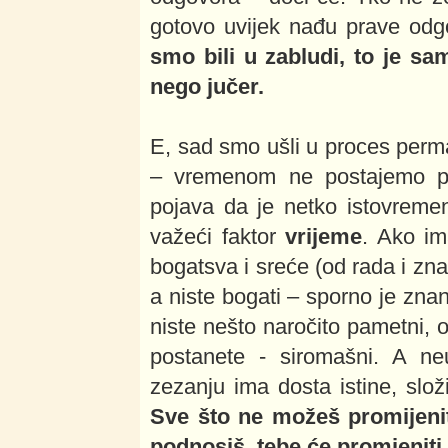
gotovo uvijek nađu prave odg
smo bili u zabludi, to je s
nego jučer.
E, sad smo ušli u proces perm
– vremenom ne postajemo pame
pojava da je netko istovremen
važeći faktor
vrijeme
. Ako i
bogatsva i sreće (od rada i z
a niste bogati – sporno je znan
niste nešto naročito pametni, 
postanete - siromašni. A n
zezanju ima dosta istine, složil
Sve što ne možeš promijenit
podnosiš, tebe će promjeniti.