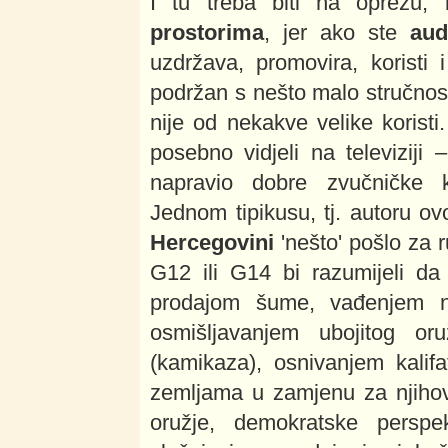
I tu treba biti na oprez
prostorima
, jer ako ste
aud
uzdržava, promovira, koristi i
podržan s nešto malo stručnosti
nije od nekakve velike koristi. 
posebno vidjeli na televiziji
napravio dobre zvučničke ku
Jednom tipikusu, tj. autoru ov
Hercegovini
'nešto' pošlo za r
G12 ili G14 bi razumijeli da
prodajom šume, vađenjem naf
osmišljavanjem ubojitog oruž
(kamikaza), osnivanjem kalif
zemljama u zamjenu za njihovo
oružje, demokratske perspe