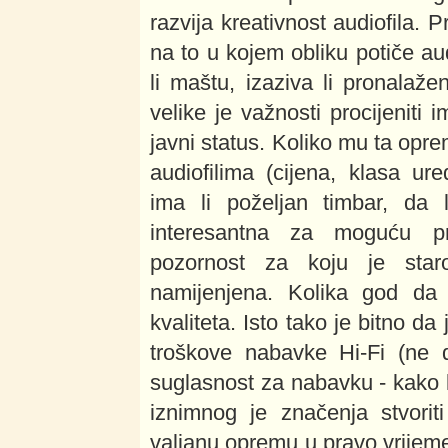
razvija kreativnost audiofila. P
na to u kojem obliku potiče aud
li maštu, izaziva li pronalaže
velike je važnosti procijeniti
javni status. Koliko mu ta opr
audiofilima (cijena, klasa ure
ima li poželjan timbar, da l
interesantna za moguću pre
pozornost za koju je staro
namijenjena. Kolika god da 
kvaliteta. Isto tako je bitno da
troškove nabavke Hi-Fi (ne 
suglasnost za nabavku - kako ko
iznimnog je značenja stvorit
valjanu opremu u pravo vrijeme.