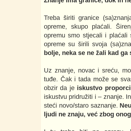
Znanje ima granice, dok ih 
Treba širiti granice (sa)zna
opreme, skupo plaćali. Širen
opremu smo stjecali i plaćali s
opreme su širili svoja (sa)zn
bolje, neka se ne žali kad ga
Uz znanje, novac i sreću, mor
tuđe. Čak i tada može se sva
obzir da je
iskustvo proporc
iskustvu pridružiti i – znanje.
steći novo/staro saznanje.
Neu
ljudi ne znaju, već zbog onog