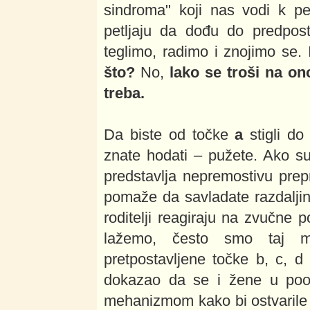
sindroma" koji nas vodi k per
petljaju da dođu do predposta
teglimo, radimo i znojimo se. 
što?
No,
lako se troši na on
treba.
Da biste od točke
a
stigli do
znate hodati – pužete. Ako su
predstavlja nepremostivu prep
pomaže da savladate razdaljinu
roditelji reagiraju na zvučne p
lažemo, često smo taj m
pretpostavljene točke b, c, d 
dokazao da se i žene u pood
mehanizmom kako bi ostvaril