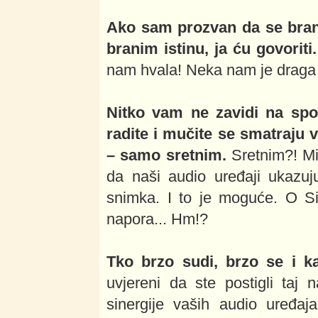
Ako sam prozvan da se brani
branim istinu, ja ću govoriti.
nam hvala! Neka nam je draga h
Nitko vam ne zavidi na sp
radite i mučite se smatraju 
– samo sretnim.
Sretnim?! Mi
da naši audio uređaji ukazuju
snimka. I to je moguće. O Si
napora... Hm!?
Tko brzo sudi, brzo se i ka
uvjereni da ste postigli taj n
sinergije vaših audio uređa