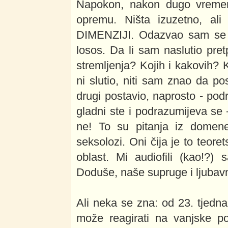
Napokon, nakon dugo vremen
opremu. Ništa izuzetno, a
DIMENZIJI. Odazvao sam se v
losos. Da li sam naslutio pret
stremljenja? Kojih i kakovih?
ni slutio, niti sam znao da pos
drugi postavio, naprosto - po
gladni ste i podrazumijeva se 
ne! To su pitanja iz domen
seksolozi. Oni čija je to teore
oblast. Mi audiofili (kao!?)
Doduše, naše supruge i ljubavni
Ali neka se zna: od 23. tjedna
može reagirati na vanjske po