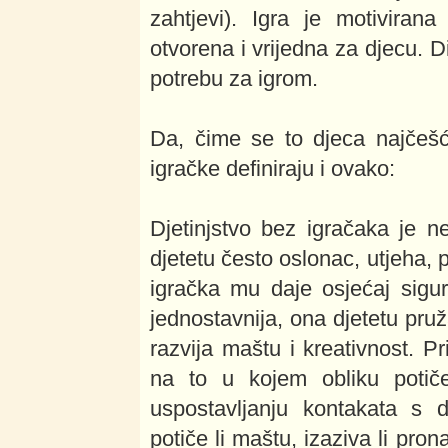
zahtjevi). Igra je motiviran
otvorena i vrijedna za djecu. Di
potrebu za igrom.
Da, čime se to djeca najčešć
igračke definiraju i ovako:
Djetinjstvo bez igračaka je ne
djetetu često oslonac, utjeha, pr
igračka mu daje osjećaj sigu
jednostavnija, ona djetetu pru
razvija maštu i kreativnost. Pr
na to u kojem obliku potič
uspostavljanju kontakata s 
potiče li maštu, izaziva li pro