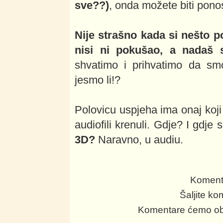
sve??)
, onda možete biti ponosn
Nije strašno kada si nešto p
nisi ni pokušao, a nadaš 
shvatimo i prihvatimo da smo 
jesmo li!?
Polovicu uspjeha ima onaj ko
audiofili krenuli. Gdje? I gdj
3D?
Naravno, u audiu.
Komenti
Šaljite k
Komentare ćemo obja