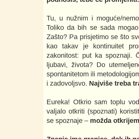
Tu, u nužnim i moguće/nem
Toliko da bih se sada mogao 
Zašto? Pa prisjetimo se što sve
kao takav je kontinuitet pr
zakonitost: put ka spoznaji. 
ljubavi, života? Do utemelje
spontanitetom ili metodologi
i zadovoljsvo.
Najviše treba tr
Eureka! Otkrio sam toplu vodu
valjalo otkriti (spoznati) kori
se spoznaje –
možda otkrijem